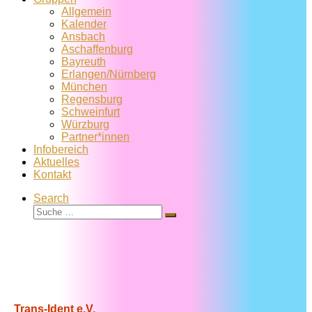
Allgemein
Kalender
Ansbach
Aschaffenburg
Bayreuth
Erlangen/Nürnberg
München
Regensburg
Schweinfurt
Würzburg
Partner*innen
Infobereich
Aktuelles
Kontakt
Search
Suche
Suche
…
Trans-Ident e.V.