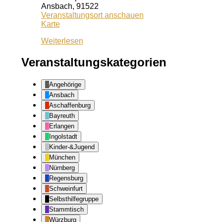
Ansbach
,
91522
Veranstaltungsort anschauen
Kiss
Karte
Ansbach
Weiterlesen
Veranstaltungskategorien
Angehörige
Ansbach
Aschaffenburg
Bayreuth
Erlangen
Ingolstadt
Kinder-&Jugend
München
Nürnberg
Regensburg
Schweinfurt
Selbsthilfegruppe
Stammtisch
Würzburg