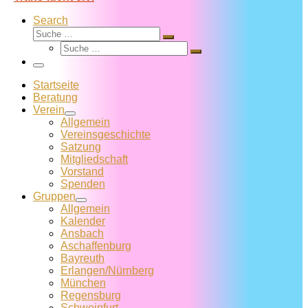
Search
Suche
Suche
Suche
…
Suche
…
Menü
Startseite
Beratung
Verein
Allgemein
Vereins­geschichte
Satzung
Mitglied­schaft
Vorstand
Spenden
Gruppen
Allgemein
Kalender
Ansbach
Aschaffenburg
Bayreuth
Erlangen/Nürnberg
München
Regensburg
Schweinfurt