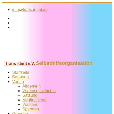
Zum
Inhalt
info@trans-ident.de
springen
Selbsthilfeorganisation
Trans-Ident e.V.
Startseite
Beratung
Verein
Allgemein
Vereins­geschichte
Satzung
Mitglied­schaft
Vorstand
Spenden
Gruppen