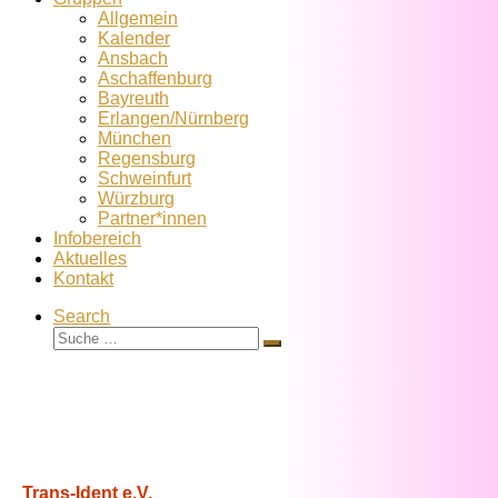
Allgemein
Kalender
Ansbach
Aschaffenburg
Bayreuth
Erlangen/Nürnberg
München
Regensburg
Schweinfurt
Würzburg
Partner*innen
Infobereich
Aktuelles
Kontakt
Search
Suche
Suche
…
Trans-Ident e.V.