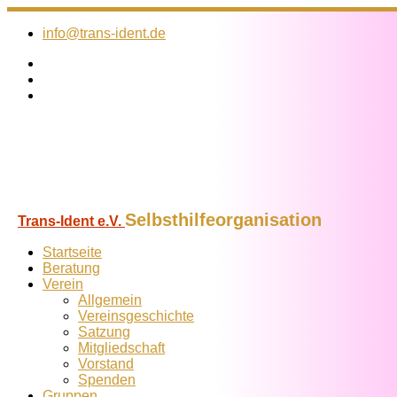
Zum
Inhalt
info@trans-ident.de
springen
Selbsthilfeorganisation
Trans-Ident e.V.
Startseite
Beratung
Verein
Allgemein
Vereins­geschichte
Satzung
Mitglied­schaft
Vorstand
Spenden
Gruppen