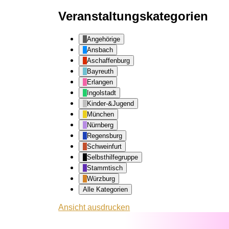
Veranstaltungskategorien
Angehörige
Ansbach
Aschaffenburg
Bayreuth
Erlangen
Ingolstadt
Kinder-&Jugend
München
Nürnberg
Regensburg
Schweinfurt
Selbsthilfegruppe
Stammtisch
Würzburg
Alle Kategorien
Ansicht
ausdrucken