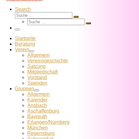
Search
Suche
Suche
Suche
…
Suche
…
Menü
Startseite
Beratung
Verein
Allgemein
Vereins­geschichte
Satzung
Mitglied­schaft
Vorstand
Spenden
Gruppen
Allgemein
Kalender
Ansbach
Aschaffenburg
Bayreuth
Erlangen/Nürnberg
München
Regensburg
Schweinfurt