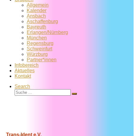
Allgemein
Kalender
Ansbach
Aschaffenburg
Bayreuth
Erlangen/Nürnberg
München
Regensburg
Schweinfurt
Würzburg
Partner*innen
Infobereich
Aktuelles
Kontakt
Search
Suche
Suche
…
Trans-Ident e.V.