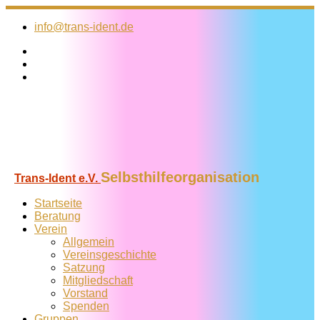
Zum
Inhalt
info@trans-ident.de
springen
Selbsthilfeorganisation
Trans-Ident e.V.
Startseite
Beratung
Verein
Allgemein
Vereins­geschichte
Satzung
Mitglied­schaft
Vorstand
Spenden
Gruppen