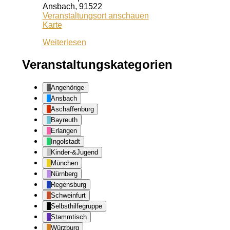
Ansbach
,
91522
Veranstaltungsort anschauen
Kiss
Karte
Ansbach
Weiterlesen
Veranstaltungskategorien
Angehörige
Ansbach
Aschaffenburg
Bayreuth
Erlangen
Ingolstadt
Kinder-&Jugend
München
Nürnberg
Regensburg
Schweinfurt
Selbsthilfegruppe
Stammtisch
Würzburg