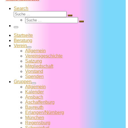
Search
Suche
Suche
Suche
…
Suche
…
Menü
Startseite
Beratung
Verein
Allgemein
Vereins­geschichte
Satzung
Mitglied­schaft
Vorstand
Spenden
Gruppen
Allgemein
Kalender
Ansbach
Aschaffenburg
Bayreuth
Erlangen/Nürnberg
München
Regensburg
Schweinfurt