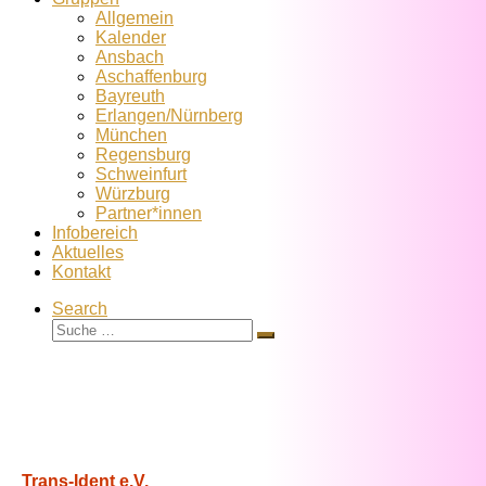
Allgemein
Kalender
Ansbach
Aschaffenburg
Bayreuth
Erlangen/Nürnberg
München
Regensburg
Schweinfurt
Würzburg
Partner*innen
Infobereich
Aktuelles
Kontakt
Search
Suche
Suche
…
Trans-Ident e.V.