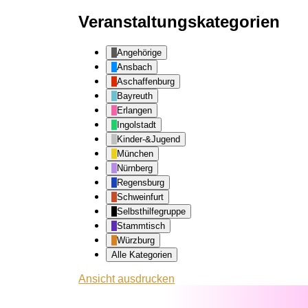
Veranstaltungskategorien
Angehörige
Ansbach
Aschaffenburg
Bayreuth
Erlangen
Ingolstadt
Kinder-&Jugend
München
Nürnberg
Regensburg
Schweinfurt
Selbsthilfegruppe
Stammtisch
Würzburg
Alle Kategorien
Ansicht
ausdrucken