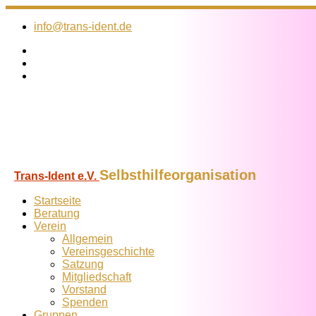
Zum
Inhalt
info@trans-ident.de
springen
Selbsthilfeorganisation
Trans-Ident e.V.
Startseite
Beratung
Verein
Allgemein
Vereins­geschichte
Satzung
Mitglied­schaft
Vorstand
Spenden
Gruppen