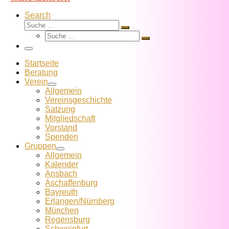
Search
Suche
Suche
Suche
…
Suche
…
Menü
Startseite
Beratung
Verein
Allgemein
Vereins­geschichte
Satzung
Mitglied­schaft
Vorstand
Spenden
Gruppen
Allgemein
Kalender
Ansbach
Aschaffenburg
Bayreuth
Erlangen/Nürnberg
München
Regensburg
Schweinfurt