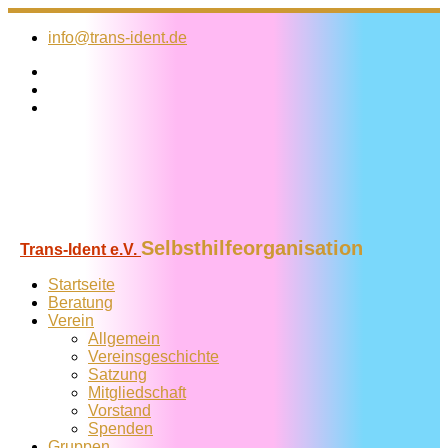
Zum
Inhalt
info@trans-ident.de
springen
Selbsthilfeorganisation
Trans-Ident e.V.
Startseite
Beratung
Verein
Allgemein
Vereins­geschichte
Satzung
Mitglied­schaft
Vorstand
Spenden
Gruppen