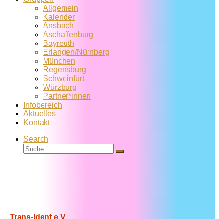
Allgemein
Kalender
Ansbach
Aschaffenburg
Bayreuth
Erlangen/Nürnberg
München
Regensburg
Schweinfurt
Würzburg
Partner*innen
Infobereich
Aktuelles
Kontakt
Search
Suche
Suche
…
Trans-Ident e.V.