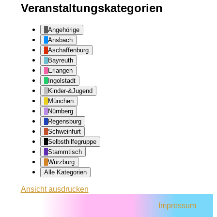
Veranstaltungskategorien
Angehörige
Ansbach
Aschaffenburg
Bayreuth
Erlangen
Ingolstadt
Kinder-&Jugend
München
Nürnberg
Regensburg
Schweinfurt
Selbsthilfegruppe
Stammtisch
Würzburg
Alle Kategorien
Ansicht
ausdrucken
Impressum