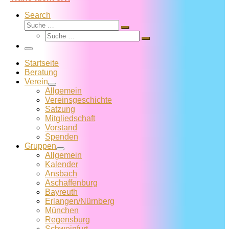
Search
Suche
Suche
Suche
…
Suche
…
Menü
Startseite
Beratung
Verein
Allgemein
Vereins­geschichte
Satzung
Mitglied­schaft
Vorstand
Spenden
Gruppen
Allgemein
Kalender
Ansbach
Aschaffenburg
Bayreuth
Erlangen/Nürnberg
München
Regensburg
Schweinfurt