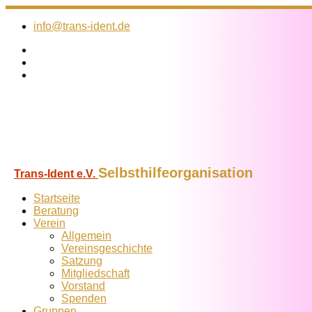
Zum
Inhalt
info@trans-ident.de
springen
Selbsthilfeorganisation
Trans-Ident e.V.
Startseite
Beratung
Verein
Allgemein
Vereins­geschichte
Satzung
Mitglied­schaft
Vorstand
Spenden
Gruppen