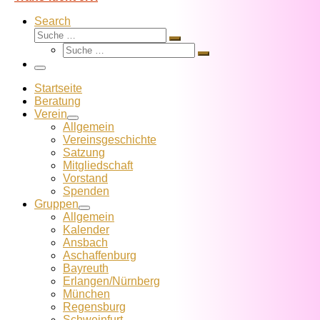
Search
Suche
Suche
Suche
…
Suche
…
Menü
Startseite
Beratung
Verein
Allgemein
Vereins­geschichte
Satzung
Mitglied­schaft
Vorstand
Spenden
Gruppen
Allgemein
Kalender
Ansbach
Aschaffenburg
Bayreuth
Erlangen/Nürnberg
München
Regensburg
Schweinfurt