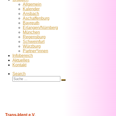
Allgemein
Kalender
Ansbach
Aschaffenburg
Bayreuth
Erlangen/Nürnberg
München
Regensburg
Schweinfurt
Würzburg
Partner*innen
Infobereich
Aktuelles
Kontakt
Search
Suche
Suche
…
Trans-Ident e.V.