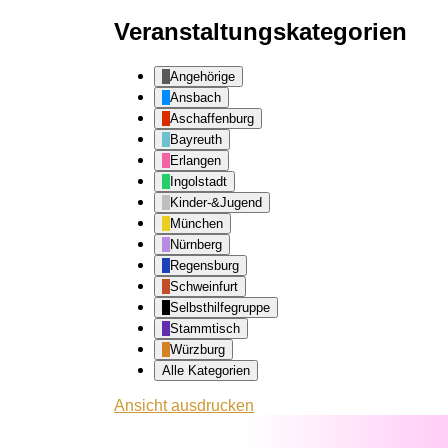
Veranstaltungskategorien
Angehörige
Ansbach
Aschaffenburg
Bayreuth
Erlangen
Ingolstadt
Kinder-&Jugend
München
Nürnberg
Regensburg
Schweinfurt
Selbsthilfegruppe
Stammtisch
Würzburg
Alle Kategorien
Ansicht
ausdrucken