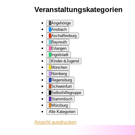
Veranstaltungskategorien
Angehörige
Ansbach
Aschaffenburg
Bayreuth
Erlangen
Ingolstadt
Kinder-&Jugend
München
Nürnberg
Regensburg
Schweinfurt
Selbsthilfegruppe
Stammtisch
Würzburg
Alle Kategorien
Ansicht
ausdrucken