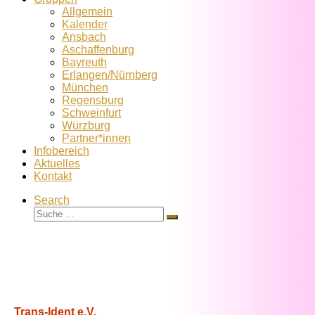
Allgemein
Kalender
Ansbach
Aschaffenburg
Bayreuth
Erlangen/Nürnberg
München
Regensburg
Schweinfurt
Würzburg
Partner*innen
Infobereich
Aktuelles
Kontakt
Search
Suche
Suche
…
Trans-Ident e.V.