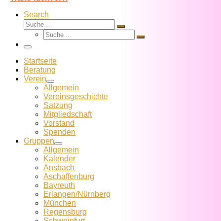
Search
Suche
Suche
Suche
…
Suche
…
Menü
Startseite
Beratung
Verein
Allgemein
Vereins­geschichte
Satzung
Mitglied­schaft
Vorstand
Spenden
Gruppen
Allgemein
Kalender
Ansbach
Aschaffenburg
Bayreuth
Erlangen/Nürnberg
München
Regensburg
Schweinfurt