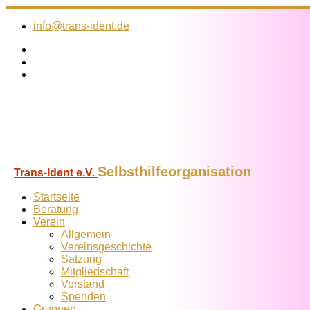
Zum
Inhalt
info@trans-ident.de
springen
Selbsthilfeorganisation
Trans-Ident e.V.
Startseite
Beratung
Verein
Allgemein
Vereins­geschichte
Satzung
Mitglied­schaft
Vorstand
Spenden
Gruppen