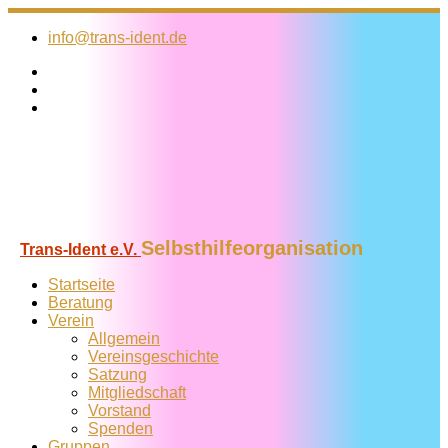
Zum
Inhalt
info@trans-ident.de
springen
Selbsthilfeorganisation
Trans-Ident e.V.
Startseite
Beratung
Verein
Allgemein
Vereins­geschichte
Satzung
Mitglied­schaft
Vorstand
Spenden
Gruppen