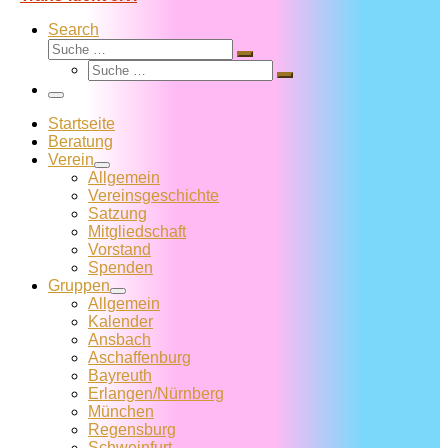
Search
Suche
Suche
Suche
…
Suche
…
Menü
Startseite
Beratung
Verein
Allgemein
Vereins­geschichte
Satzung
Mitglied­schaft
Vorstand
Spenden
Gruppen
Allgemein
Kalender
Ansbach
Aschaffenburg
Bayreuth
Erlangen/Nürnberg
München
Regensburg
Schweinfurt