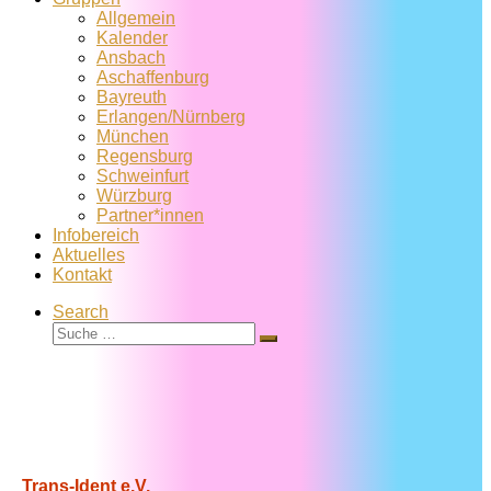
Allgemein
Kalender
Ansbach
Aschaffenburg
Bayreuth
Erlangen/Nürnberg
München
Regensburg
Schweinfurt
Würzburg
Partner*innen
Infobereich
Aktuelles
Kontakt
Search
Suche
Suche
…
Trans-Ident e.V.