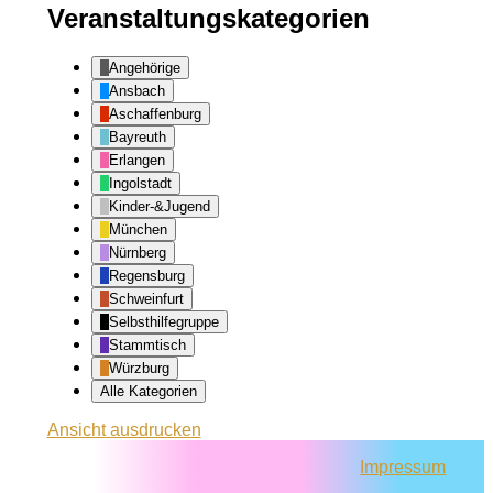
Veranstaltungskategorien
Angehörige
Ansbach
Aschaffenburg
Bayreuth
Erlangen
Ingolstadt
Kinder-&Jugend
München
Nürnberg
Regensburg
Schweinfurt
Selbsthilfegruppe
Stammtisch
Würzburg
Alle Kategorien
Ansicht
ausdrucken
Impressum