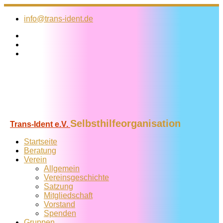
Zum
Inhalt
info@trans-ident.de
springen
Selbsthilfeorganisation
Trans-Ident e.V.
Startseite
Beratung
Verein
Allgemein
Vereins­geschichte
Satzung
Mitglied­schaft
Vorstand
Spenden
Gruppen