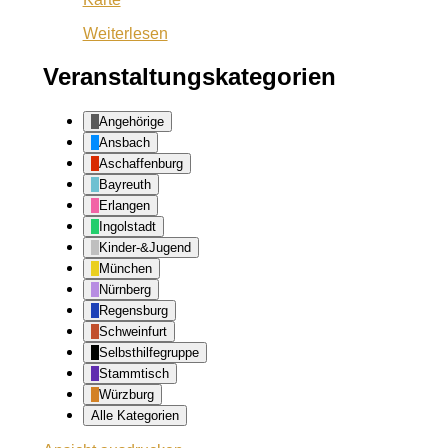
Dario
Weiterlesen
Veranstaltungskategorien
Angehörige
Ansbach
Aschaffenburg
Bayreuth
Erlangen
Ingolstadt
Kinder-&Jugend
München
Nürnberg
Regensburg
Schweinfurt
Selbsthilfegruppe
Stammtisch
Würzburg
Alle Kategorien