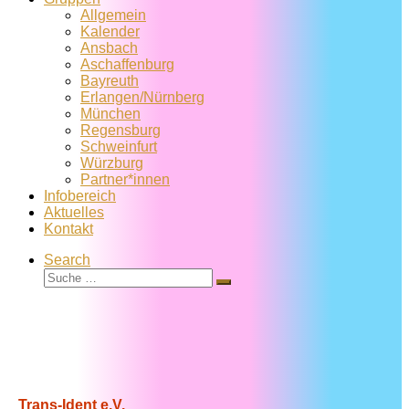
Allgemein
Kalender
Ansbach
Aschaffenburg
Bayreuth
Erlangen/Nürnberg
München
Regensburg
Schweinfurt
Würzburg
Partner*innen
Infobereich
Aktuelles
Kontakt
Search
Suche
Suche
…
Trans-Ident e.V.