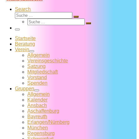
Search
Suche
Suche
Suche
…
Suche
…
Menü
Startseite
Beratung
Verein
Allgemein
Vereins­geschichte
Satzung
Mitglied­schaft
Vorstand
Spenden
Gruppen
Allgemein
Kalender
Ansbach
Aschaffenburg
Bayreuth
Erlangen/Nürnberg
München
Regensburg
Schweinfurt