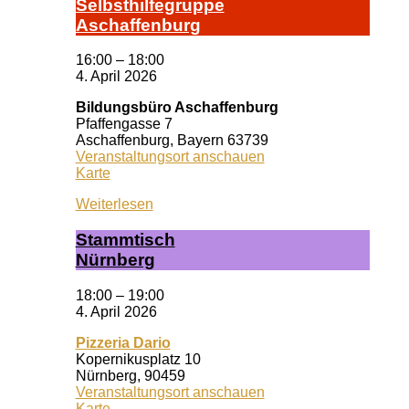
Selbst­hil­fe­grup­pe
A­schaf­fen­burg
16:00
–
18:00
4. April 2026
Bildungsbüro Aschaffenburg
Pfaffengasse 7
Aschaffenburg
,
Bayern
63739
Veranstaltungsort anschauen
Bildungsbüro
Karte
Aschaffenburg
Weiterlesen
Stamm­tisch
Nürn­berg
18:00
–
19:00
4. April 2026
Pizzeria Dario
Kopernikusplatz 10
Nürnberg
,
90459
Veranstaltungsort anschauen
Pizzeria
Karte