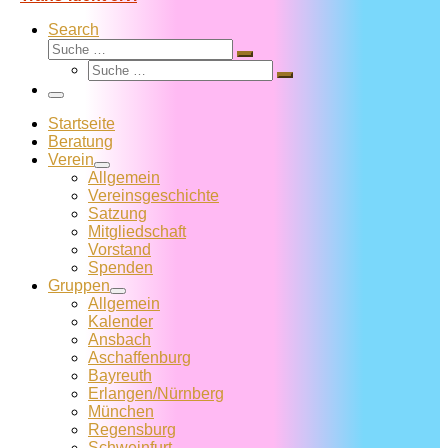
Search
Suche
Suche
Suche
…
Suche
…
Menü
Startseite
Beratung
Verein
Allgemein
Vereins­geschichte
Satzung
Mitglied­schaft
Vorstand
Spenden
Gruppen
Allgemein
Kalender
Ansbach
Aschaffenburg
Bayreuth
Erlangen/Nürnberg
München
Regensburg
Schweinfurt