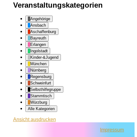
Veranstaltungskategorien
Angehörige
Ansbach
Aschaffenburg
Bayreuth
Erlangen
Ingolstadt
Kinder-&Jugend
München
Nürnberg
Regensburg
Schweinfurt
Selbsthilfegruppe
Stammtisch
Würzburg
Alle Kategorien
Ansicht
ausdrucken
Impressum