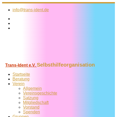
Zum
Inhalt
info@trans-ident.de
springen
Selbsthilfeorganisation
Trans-Ident e.V.
Startseite
Beratung
Verein
Allgemein
Vereins­geschichte
Satzung
Mitglied­schaft
Vorstand
Spenden
Gruppen