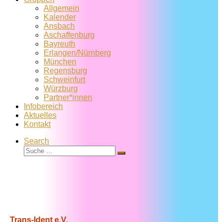
Allgemein
Kalender
Ansbach
Aschaffenburg
Bayreuth
Erlangen/Nürnberg
München
Regensburg
Schweinfurt
Würzburg
Partner*innen
Infobereich
Aktuelles
Kontakt
Search
Suche
Suche
…
Trans-Ident e.V.