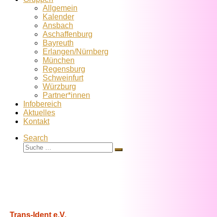
Allgemein
Kalender
Ansbach
Aschaffenburg
Bayreuth
Erlangen/Nürnberg
München
Regensburg
Schweinfurt
Würzburg
Partner*innen
Infobereich
Aktuelles
Kontakt
Search
Suche
Suche
…
Trans-Ident e.V.