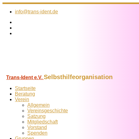
Zum
Inhalt
info@trans-ident.de
springen
Selbsthilfeorganisation
Trans-Ident e.V.
Startseite
Beratung
Verein
Allgemein
Vereins­geschichte
Satzung
Mitglied­schaft
Vorstand
Spenden
Gruppen