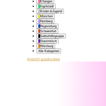
Erlangen
Ingolstadt
Kinder-&Jugend
München
Nürnberg
Regensburg
Schweinfurt
Selbsthilfegruppe
Stammtisch
Würzburg
Alle Kategorien
Ansicht
ausdrucken