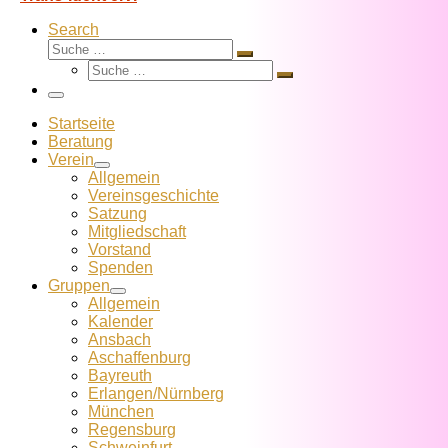
Search
Suche
Suche
Suche
…
Suche
…
Menü
Startseite
Beratung
Verein
Allgemein
Vereins­geschichte
Satzung
Mitglied­schaft
Vorstand
Spenden
Gruppen
Allgemein
Kalender
Ansbach
Aschaffenburg
Bayreuth
Erlangen/Nürnberg
München
Regensburg
Schweinfurt