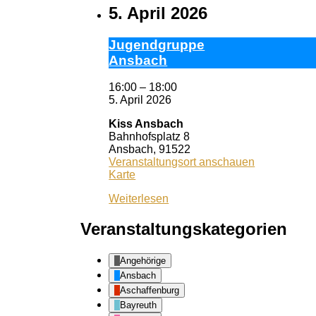
5. April 2026
Ju­gend­grup­pe
Ans­bach
16:00
–
18:00
5. April 2026
Kiss Ansbach
Bahnhofsplatz 8
Ansbach
,
91522
Veranstaltungsort anschauen
Kiss
Karte
Ansbach
Weiterlesen
Veranstaltungskategorien
Angehörige
Ansbach
Aschaffenburg
Bayreuth