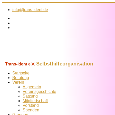
Zum
Inhalt
info@trans-ident.de
springen
Selbsthilfeorganisation
Trans-Ident e.V.
Startseite
Beratung
Verein
Allgemein
Vereins­geschichte
Satzung
Mitglied­schaft
Vorstand
Spenden
Gruppen