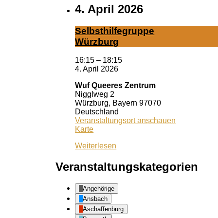
4. April 2026
Selbst­hil­fe­grup­pe
Würz­burg
16:15
–
18:15
4. April 2026
Wuf Queeres Zentrum
Nigglweg 2
Würzburg
,
Bayern
97070
Deutschland
Veranstaltungsort anschauen
Wuf
Karte
Queeres
Weiterlesen
Zentrum
Veranstaltungskategorien
Angehörige
Ansbach
Aschaffenburg