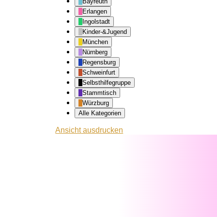
Bayreuth
Erlangen
Ingolstadt
Kinder-&Jugend
München
Nürnberg
Regensburg
Schweinfurt
Selbsthilfegruppe
Stammtisch
Würzburg
Alle Kategorien
Ansicht
ausdrucken