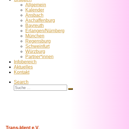
Allgemein
Kalender
Ansbach
Aschaffenburg
Bayreuth
Erlangen/Nürnberg
München
Regensburg
Schweinfurt
Würzburg
Partner*innen
Infobereich
Aktuelles
Kontakt
Search
Suche
Suche
…
Trans-Ident e.V.