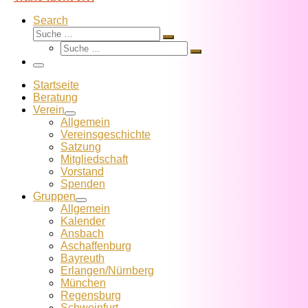
Search
Suche
Suche
Suche
…
Suche
…
Menü
Startseite
Beratung
Verein
Allgemein
Vereins­geschichte
Satzung
Mitglied­schaft
Vorstand
Spenden
Gruppen
Allgemein
Kalender
Ansbach
Aschaffenburg
Bayreuth
Erlangen/Nürnberg
München
Regensburg
Schweinfurt