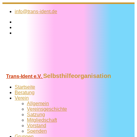
Zum
Inhalt
info@trans-ident.de
springen
Selbsthilfeorganisation
Trans-Ident e.V.
Startseite
Beratung
Verein
Allgemein
Vereins­geschichte
Satzung
Mitglied­schaft
Vorstand
Spenden
Gruppen