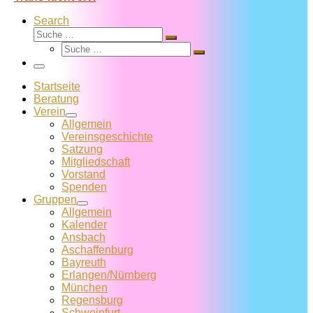
Search
Suche
Suche
Suche
…
Suche
…
Menü
Startseite
Beratung
Verein
Allgemein
Vereins­geschichte
Satzung
Mitglied­schaft
Vorstand
Spenden
Gruppen
Allgemein
Kalender
Ansbach
Aschaffenburg
Bayreuth
Erlangen/Nürnberg
München
Regensburg
Schweinfurt