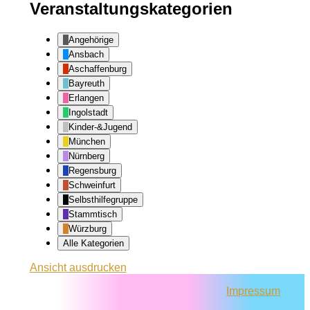
Veranstaltungskategorien
Angehörige
Ansbach
Aschaffenburg
Bayreuth
Erlangen
Ingolstadt
Kinder-&Jugend
München
Nürnberg
Regensburg
Schweinfurt
Selbsthilfegruppe
Stammtisch
Würzburg
Alle Kategorien
Ansicht
ausdrucken
Impressum