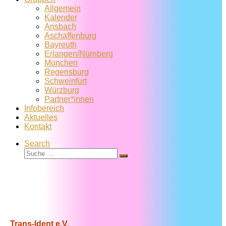
Allgemein
Kalender
Ansbach
Aschaffenburg
Bayreuth
Erlangen/Nürnberg
München
Regensburg
Schweinfurt
Würzburg
Partner*innen
Infobereich
Aktuelles
Kontakt
Search
Suche
Suche
…
Trans-Ident e.V.