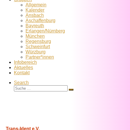
Allgemein
Kalender
Ansbach
Aschaffenburg
Bayreuth
Erlangen/Nürnberg
München
Regensburg
Schweinfurt
Würzburg
Partner*innen
Infobereich
Aktuelles
Kontakt
Search
Suche
Suche
…
Trans-Ident e.V.