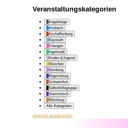
Veranstaltungskategorien
Angehörige
Ansbach
Aschaffenburg
Bayreuth
Erlangen
Ingolstadt
Kinder-&Jugend
München
Nürnberg
Regensburg
Schweinfurt
Selbsthilfegruppe
Stammtisch
Würzburg
Alle Kategorien
Ansicht
ausdrucken