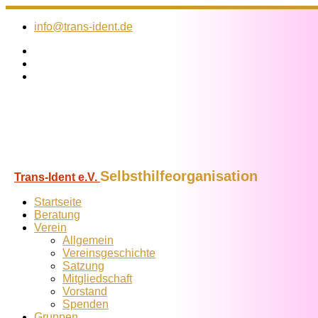
Zum
Inhalt
info@trans-ident.de
springen
Selbsthilfeorganisation
Trans-Ident e.V.
Startseite
Beratung
Verein
Allgemein
Vereins­geschichte
Satzung
Mitglied­schaft
Vorstand
Spenden
Gruppen