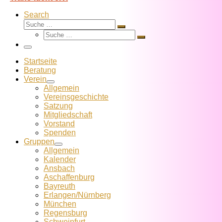
Search
Suche
Suche
Suche
…
Suche
…
Menü
Startseite
Beratung
Verein
Allgemein
Vereins­geschichte
Satzung
Mitglied­schaft
Vorstand
Spenden
Gruppen
Allgemein
Kalender
Ansbach
Aschaffenburg
Bayreuth
Erlangen/Nürnberg
München
Regensburg
Schweinfurt