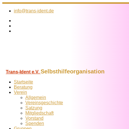
Zum
Inhalt
info@trans-ident.de
springen
Selbsthilfeorganisation
Trans-Ident e.V.
Startseite
Beratung
Verein
Allgemein
Vereins­geschichte
Satzung
Mitglied­schaft
Vorstand
Spenden
Gruppen