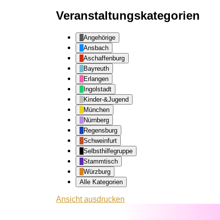
Veranstaltungskategorien
Angehörige
Ansbach
Aschaffenburg
Bayreuth
Erlangen
Ingolstadt
Kinder-&Jugend
München
Nürnberg
Regensburg
Schweinfurt
Selbsthilfegruppe
Stammtisch
Würzburg
Alle Kategorien
Ansicht
ausdrucken