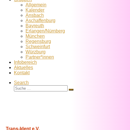
Allgemein
Kalender
Ansbach
Aschaffenburg
Bayreuth
Erlangen/Nürnberg
München
Regensburg
Schweinfurt
Würzburg
Partner*innen
Infobereich
Aktuelles
Kontakt
Search
Suche
Suche
…
Trans-Ident e.V.