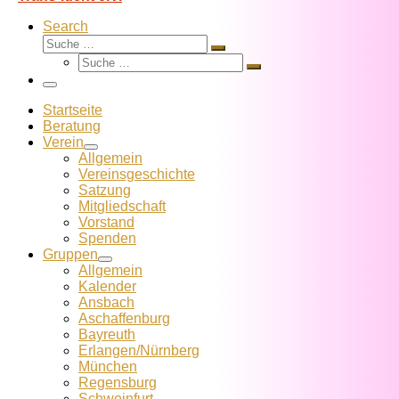
Search
Suche
Suche
Suche
…
Suche
…
Menü
Startseite
Beratung
Verein
Allgemein
Vereins­geschichte
Satzung
Mitglied­schaft
Vorstand
Spenden
Gruppen
Allgemein
Kalender
Ansbach
Aschaffenburg
Bayreuth
Erlangen/Nürnberg
München
Regensburg
Schweinfurt