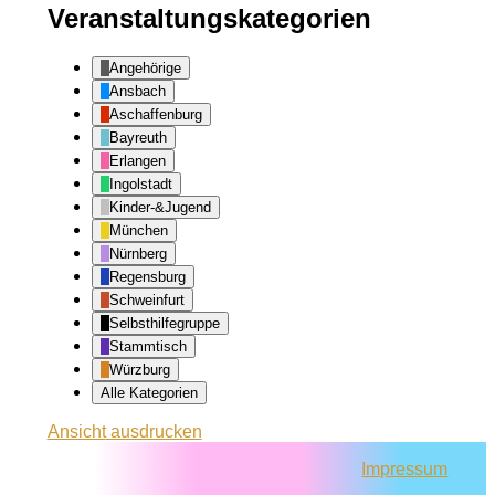
Veranstaltungskategorien
Angehörige
Ansbach
Aschaffenburg
Bayreuth
Erlangen
Ingolstadt
Kinder-&Jugend
München
Nürnberg
Regensburg
Schweinfurt
Selbsthilfegruppe
Stammtisch
Würzburg
Alle Kategorien
Ansicht
ausdrucken
Impressum