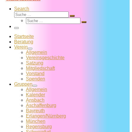
Search
Suche
Suche
Suche
…
Suche
…
Menü
Startseite
Beratung
Verein
Allgemein
Vereins­geschichte
Satzung
Mitglied­schaft
Vorstand
Spenden
Gruppen
Allgemein
Kalender
Ansbach
Aschaffenburg
Bayreuth
Erlangen/Nürnberg
München
Regensburg
Schweinfurt