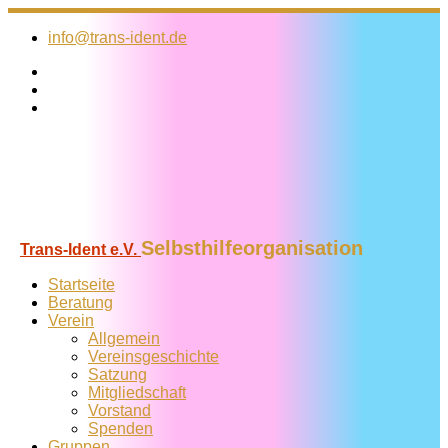
Zum
Inhalt
info@trans-ident.de
springen
Selbsthilfeorganisation
Trans-Ident e.V.
Startseite
Beratung
Verein
Allgemein
Vereins­geschichte
Satzung
Mitglied­schaft
Vorstand
Spenden
Gruppen