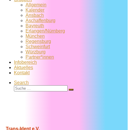
Allgemein
Kalender
Ansbach
Aschaffenburg
Bayreuth
Erlangen/Nürnberg
München
Regensburg
Schweinfurt
Würzburg
Partner*innen
Infobereich
Aktuelles
Kontakt
Search
Suche
Suche
…
Trans-Ident e.V.