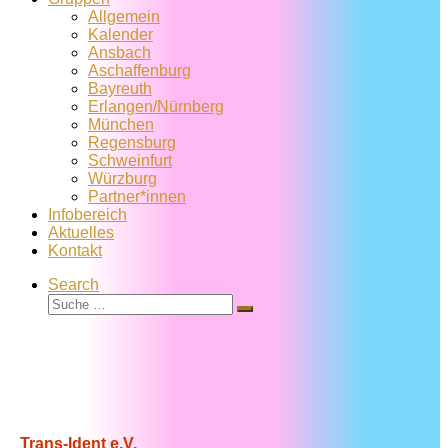
Allgemein
Kalender
Ansbach
Aschaffenburg
Bayreuth
Erlangen/Nürnberg
München
Regensburg
Schweinfurt
Würzburg
Partner*innen
Infobereich
Aktuelles
Kontakt
Search
Suche
Suche
…
Trans-Ident e.V.