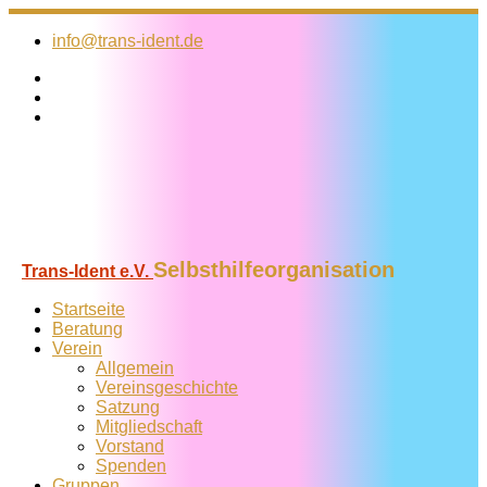
Zum
Inhalt
info@trans-ident.de
springen
Selbsthilfeorganisation
Trans-Ident e.V.
Startseite
Beratung
Verein
Allgemein
Vereins­geschichte
Satzung
Mitglied­schaft
Vorstand
Spenden
Gruppen