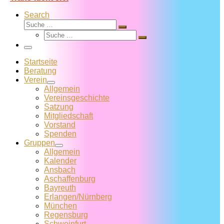
Search
Suche
Suche
Suche
…
Suche
…
Menü
Startseite
Beratung
Verein
Allgemein
Vereins­geschichte
Satzung
Mitglied­schaft
Vorstand
Spenden
Gruppen
Allgemein
Kalender
Ansbach
Aschaffenburg
Bayreuth
Erlangen/Nürnberg
München
Regensburg
Schweinfurt