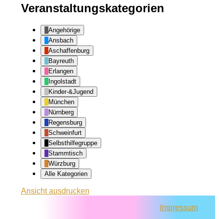
Veranstaltungskategorien
Angehörige
Ansbach
Aschaffenburg
Bayreuth
Erlangen
Ingolstadt
Kinder-&Jugend
München
Nürnberg
Regensburg
Schweinfurt
Selbsthilfegruppe
Stammtisch
Würzburg
Alle Kategorien
Ansicht
ausdrucken
Impressum