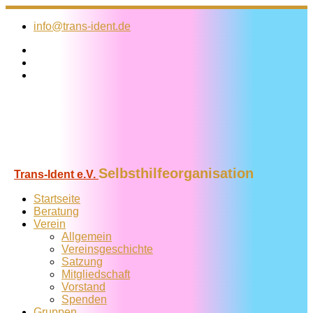
Zum
Inhalt
info@trans-ident.de
springen
Selbsthilfeorganisation
Trans-Ident e.V.
Startseite
Beratung
Verein
Allgemein
Vereins­geschichte
Satzung
Mitglied­schaft
Vorstand
Spenden
Gruppen