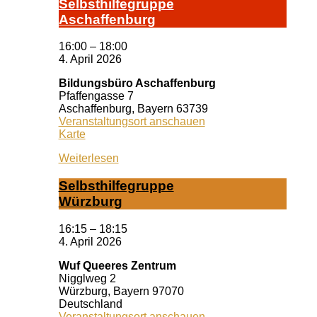
Selbst­hil­fe­grup­pe
A­schaf­fen­burg
16:00
–
18:00
4. April 2026
Bildungsbüro Aschaffenburg
Pfaffengasse 7
Aschaffenburg
,
Bayern
63739
Veranstaltungsort anschauen
Bildungsbüro
Karte
Aschaffenburg
Weiterlesen
Selbst­hil­fe­grup­pe
Würz­burg
16:15
–
18:15
4. April 2026
Wuf Queeres Zentrum
Nigglweg 2
Würzburg
,
Bayern
97070
Deutschland
Veranstaltungsort anschauen