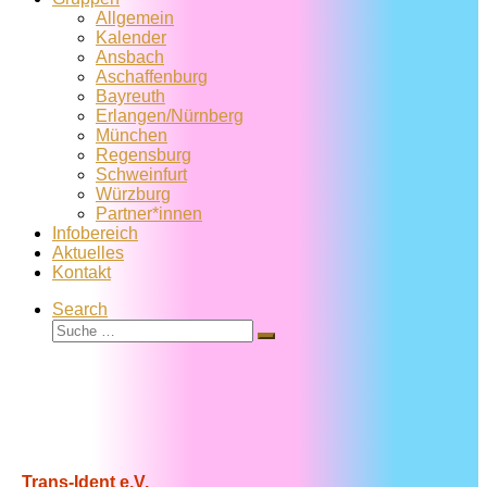
Allgemein
Kalender
Ansbach
Aschaffenburg
Bayreuth
Erlangen/Nürnberg
München
Regensburg
Schweinfurt
Würzburg
Partner*innen
Infobereich
Aktuelles
Kontakt
Search
Suche
Suche
…
Trans-Ident e.V.