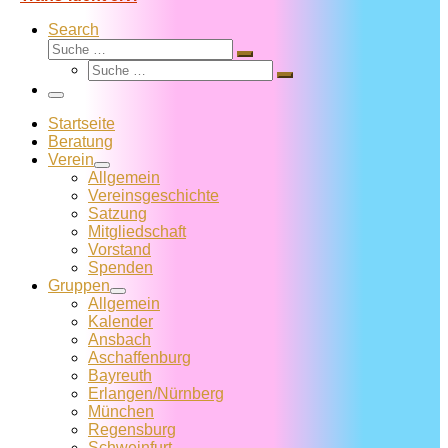
Search
Suche
Suche
Suche
…
Suche
…
Menü
Startseite
Beratung
Verein
Allgemein
Vereins­geschichte
Satzung
Mitglied­schaft
Vorstand
Spenden
Gruppen
Allgemein
Kalender
Ansbach
Aschaffenburg
Bayreuth
Erlangen/Nürnberg
München
Regensburg
Schweinfurt