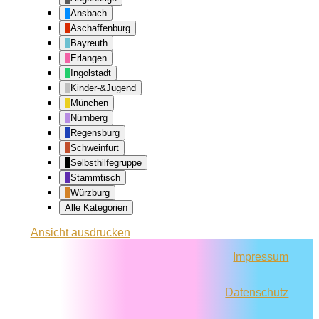
Ansbach
Aschaffenburg
Bayreuth
Erlangen
Ingolstadt
Kinder-&Jugend
München
Nürnberg
Regensburg
Schweinfurt
Selbsthilfegruppe
Stammtisch
Würzburg
Alle Kategorien
Ansicht
ausdrucken
Impressum
Datenschutz