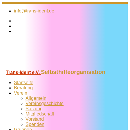
Zum
Inhalt
info@trans-ident.de
springen
Selbsthilfeorganisation
Trans-Ident e.V.
Startseite
Beratung
Verein
Allgemein
Vereins­geschichte
Satzung
Mitglied­schaft
Vorstand
Spenden
Gruppen