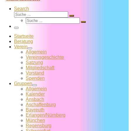
Search
Suche
Suche
Suche
…
Suche
…
Menü
Startseite
Beratung
Verein
Allgemein
Vereins­geschichte
Satzung
Mitglied­schaft
Vorstand
Spenden
Gruppen
Allgemein
Kalender
Ansbach
Aschaffenburg
Bayreuth
Erlangen/Nürnberg
München
Regensburg
Schweinfurt