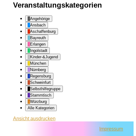
Veranstaltungskategorien
Angehörige
Ansbach
Aschaffenburg
Bayreuth
Erlangen
Ingolstadt
Kinder-&Jugend
München
Nürnberg
Regensburg
Schweinfurt
Selbsthilfegruppe
Stammtisch
Würzburg
Alle Kategorien
Ansicht
ausdrucken
Impressum