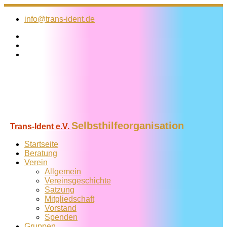
Zum
Inhalt
info@trans-ident.de
springen
Selbsthilfeorganisation
Trans-Ident e.V.
Startseite
Beratung
Verein
Allgemein
Vereins­geschichte
Satzung
Mitglied­schaft
Vorstand
Spenden
Gruppen