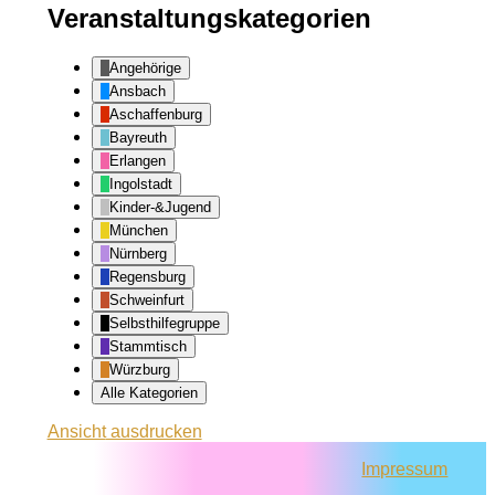
Veranstaltungskategorien
Angehörige
Ansbach
Aschaffenburg
Bayreuth
Erlangen
Ingolstadt
Kinder-&Jugend
München
Nürnberg
Regensburg
Schweinfurt
Selbsthilfegruppe
Stammtisch
Würzburg
Alle Kategorien
Ansicht
ausdrucken
Impressum