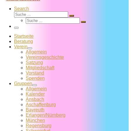
Search
Suche
Suche
Suche
…
Suche
…
Menü
Startseite
Beratung
Verein
Allgemein
Vereins­geschichte
Satzung
Mitglied­schaft
Vorstand
Spenden
Gruppen
Allgemein
Kalender
Ansbach
Aschaffenburg
Bayreuth
Erlangen/Nürnberg
München
Regensburg
Schweinfurt