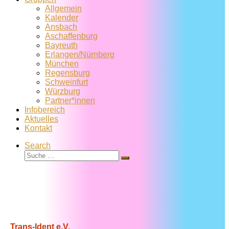
Allgemein
Kalender
Ansbach
Aschaffenburg
Bayreuth
Erlangen/Nürnberg
München
Regensburg
Schweinfurt
Würzburg
Partner*innen
Infobereich
Aktuelles
Kontakt
Search
Suche
Suche
…
Trans-Ident e.V.