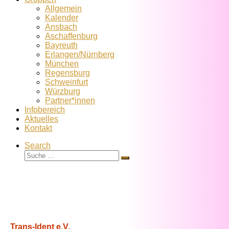
Allgemein
Kalender
Ansbach
Aschaffenburg
Bayreuth
Erlangen/Nürnberg
München
Regensburg
Schweinfurt
Würzburg
Partner*innen
Infobereich
Aktuelles
Kontakt
Search
Suche
Suche
…
Trans-Ident e.V.