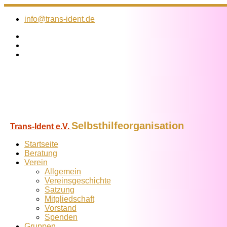
Zum
Inhalt
info@trans-ident.de
springen
Selbsthilfeorganisation
Trans-Ident e.V.
Startseite
Beratung
Verein
Allgemein
Vereins­geschichte
Satzung
Mitglied­schaft
Vorstand
Spenden
Gruppen