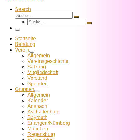
Search
Suche
Suche
Suche
…
Suche
…
Menü
Startseite
Beratung
Verein
Allgemein
Vereins­geschichte
Satzung
Mitglied­schaft
Vorstand
Spenden
Gruppen
Allgemein
Kalender
Ansbach
Aschaffenburg
Bayreuth
Erlangen/Nürnberg
München
Regensburg
Schweinfurt