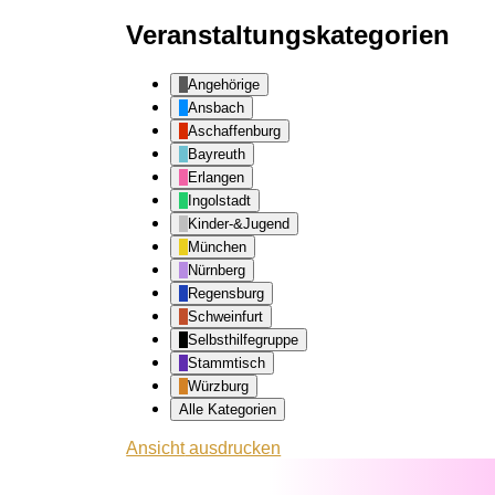
Veranstaltungskategorien
Angehörige
Ansbach
Aschaffenburg
Bayreuth
Erlangen
Ingolstadt
Kinder-&Jugend
München
Nürnberg
Regensburg
Schweinfurt
Selbsthilfegruppe
Stammtisch
Würzburg
Alle Kategorien
Ansicht
ausdrucken