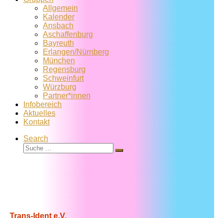
Allgemein
Kalender
Ansbach
Aschaffenburg
Bayreuth
Erlangen/Nürnberg
München
Regensburg
Schweinfurt
Würzburg
Partner*innen
Infobereich
Aktuelles
Kontakt
Search
Suche
Suche
…
Trans-Ident e.V.