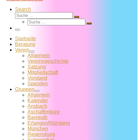
Search
Suche
Suche
Suche
…
Suche
…
Menü
Startseite
Beratung
Verein
Allgemein
Vereins­geschichte
Satzung
Mitglied­schaft
Vorstand
Spenden
Gruppen
Allgemein
Kalender
Ansbach
Aschaffenburg
Bayreuth
Erlangen/Nürnberg
München
Regensburg
Schweinfurt