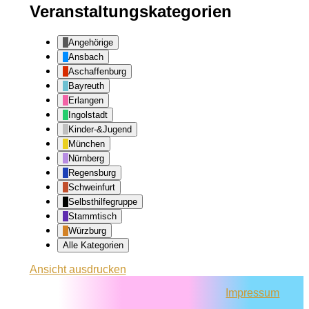
Veranstaltungskategorien
Angehörige
Ansbach
Aschaffenburg
Bayreuth
Erlangen
Ingolstadt
Kinder-&Jugend
München
Nürnberg
Regensburg
Schweinfurt
Selbsthilfegruppe
Stammtisch
Würzburg
Alle Kategorien
Ansicht
ausdrucken
Impressum