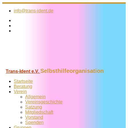
Zum
Inhalt
info@trans-ident.de
springen
Selbsthilfeorganisation
Trans-Ident e.V.
Startseite
Beratung
Verein
Allgemein
Vereins­geschichte
Satzung
Mitglied­schaft
Vorstand
Spenden
Gruppen