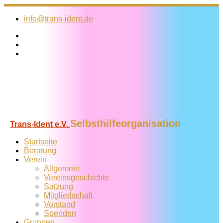
Zum
Inhalt
info@trans-ident.de
springen
Selbsthilfeorganisation
Trans-Ident e.V.
Startseite
Beratung
Verein
Allgemein
Vereins­geschichte
Satzung
Mitglied­schaft
Vorstand
Spenden
Gruppen