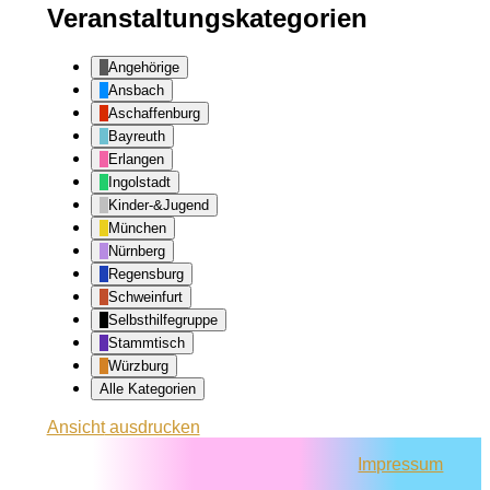
Veranstaltungskategorien
Angehörige
Ansbach
Aschaffenburg
Bayreuth
Erlangen
Ingolstadt
Kinder-&Jugend
München
Nürnberg
Regensburg
Schweinfurt
Selbsthilfegruppe
Stammtisch
Würzburg
Alle Kategorien
Ansicht
ausdrucken
Impressum