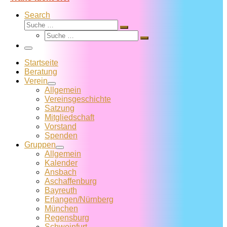
Search
Suche
Suche
Suche
…
Suche
…
Menü
Startseite
Beratung
Verein
Allgemein
Vereins­geschichte
Satzung
Mitglied­schaft
Vorstand
Spenden
Gruppen
Allgemein
Kalender
Ansbach
Aschaffenburg
Bayreuth
Erlangen/Nürnberg
München
Regensburg
Schweinfurt