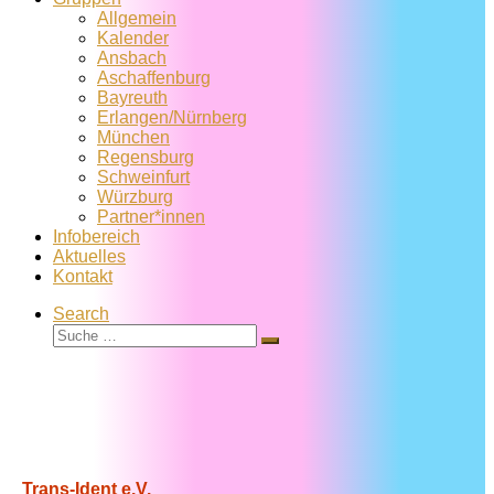
Allgemein
Kalender
Ansbach
Aschaffenburg
Bayreuth
Erlangen/Nürnberg
München
Regensburg
Schweinfurt
Würzburg
Partner*innen
Infobereich
Aktuelles
Kontakt
Search
Suche
Suche
…
Trans-Ident e.V.