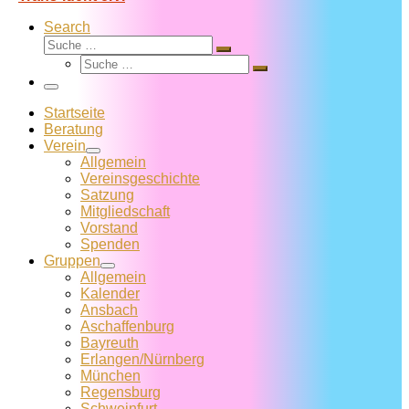
Search
Suche
Suche
Suche
…
Suche
…
Menü
Startseite
Beratung
Verein
Allgemein
Vereins­geschichte
Satzung
Mitglied­schaft
Vorstand
Spenden
Gruppen
Allgemein
Kalender
Ansbach
Aschaffenburg
Bayreuth
Erlangen/Nürnberg
München
Regensburg
Schweinfurt