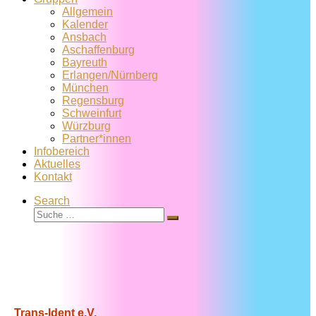
Allgemein
Kalender
Ansbach
Aschaffenburg
Bayreuth
Erlangen/Nürnberg
München
Regensburg
Schweinfurt
Würzburg
Partner*innen
Infobereich
Aktuelles
Kontakt
Search
Suche
Suche
…
Trans-Ident e.V.