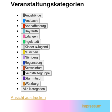
Veranstaltungskategorien
Angehörige
Ansbach
Aschaffenburg
Bayreuth
Erlangen
Ingolstadt
Kinder-&Jugend
München
Nürnberg
Regensburg
Schweinfurt
Selbsthilfegruppe
Stammtisch
Würzburg
Alle Kategorien
Ansicht
ausdrucken
Impressum