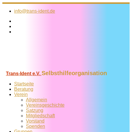
Zum
Inhalt
info@trans-ident.de
springen
Selbsthilfeorganisation
Trans-Ident e.V.
Startseite
Beratung
Verein
Allgemein
Vereins­geschichte
Satzung
Mitglied­schaft
Vorstand
Spenden
Gruppen