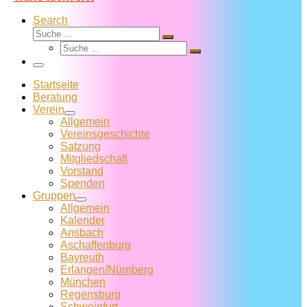
Search
Suche
Suche
Suche
…
Suche
…
Menü
Startseite
Beratung
Verein
Allgemein
Vereins­geschichte
Satzung
Mitglied­schaft
Vorstand
Spenden
Gruppen
Allgemein
Kalender
Ansbach
Aschaffenburg
Bayreuth
Erlangen/Nürnberg
München
Regensburg
Schweinfurt