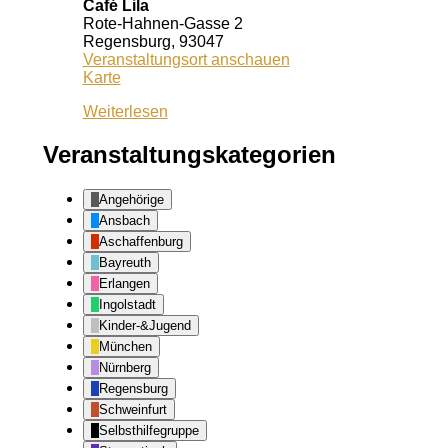
Café Lila
Rote-Hahnen-Gasse 2
Regensburg
,
93047
Veranstaltungsort anschauen
Café
Karte
Lila
Weiterlesen
Veranstaltungskategorien
Angehörige
Ansbach
Aschaffenburg
Bayreuth
Erlangen
Ingolstadt
Kinder-&Jugend
München
Nürnberg
Regensburg
Schweinfurt
Selbsthilfegruppe