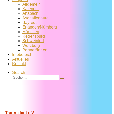
Allgemein
Kalender
Ansbach
Aschaffenburg
Bayreuth
Erlangen/Nürnberg
München
Regensburg
Schweinfurt
Würzburg
Partner*innen
Infobereich
Aktuelles
Kontakt
Search
Suche
Suche
…
Trans-Ident e.V.