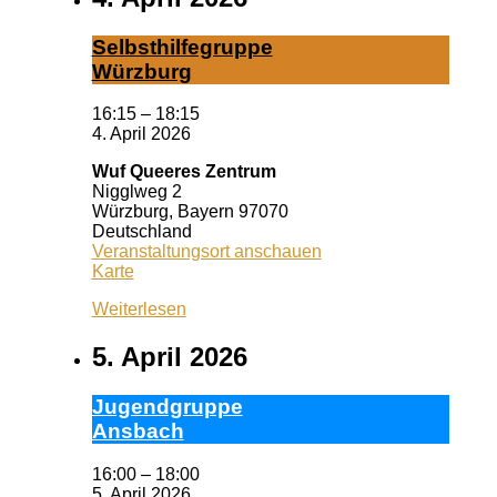
Selbst­hil­fe­grup­pe
Würz­burg
16:15
–
18:15
4. April 2026
Wuf Queeres Zentrum
Nigglweg 2
Würzburg
,
Bayern
97070
Deutschland
Veranstaltungsort anschauen
Wuf
Karte
Queeres
Weiterlesen
Zentrum
5. April 2026
Ju­gend­grup­pe
Ans­bach
16:00
–
18:00
5. April 2026