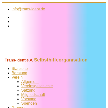
Zum
Inhalt
info@trans-ident.de
springen
Selbsthilfeorganisation
Trans-Ident e.V.
Startseite
Beratung
Verein
Allgemein
Vereins­geschichte
Satzung
Mitglied­schaft
Vorstand
Spenden
Gruppen