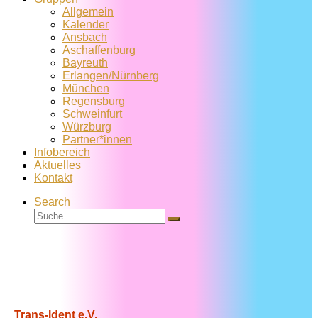
Allgemein
Kalender
Ansbach
Aschaffenburg
Bayreuth
Erlangen/Nürnberg
München
Regensburg
Schweinfurt
Würzburg
Partner*innen
Infobereich
Aktuelles
Kontakt
Search
Suche
Suche
…
Trans-Ident e.V.