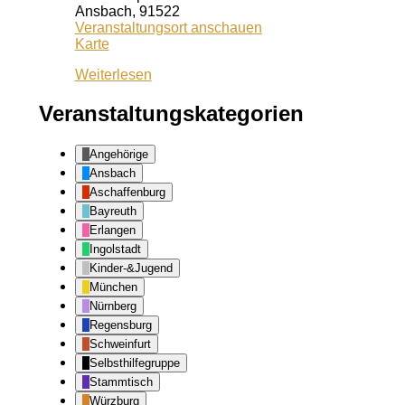
Ansbach
,
91522
Veranstaltungsort anschauen
Kiss
Karte
Ansbach
Weiterlesen
Veranstaltungskategorien
Angehörige
Ansbach
Aschaffenburg
Bayreuth
Erlangen
Ingolstadt
Kinder-&Jugend
München
Nürnberg
Regensburg
Schweinfurt
Selbsthilfegruppe
Stammtisch
Würzburg