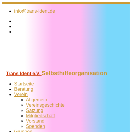
Zum
Inhalt
info@trans-ident.de
springen
Selbsthilfeorganisation
Trans-Ident e.V.
Startseite
Beratung
Verein
Allgemein
Vereins­geschichte
Satzung
Mitglied­schaft
Vorstand
Spenden
Gruppen