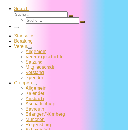
Search
Suche
Suche
Suche
…
Suche
…
Menü
Startseite
Beratung
Verein
Allgemein
Vereins­geschichte
Satzung
Mitglied­schaft
Vorstand
Spenden
Gruppen
Allgemein
Kalender
Ansbach
Aschaffenburg
Bayreuth
Erlangen/Nürnberg
München
Regensburg
Schweinfurt