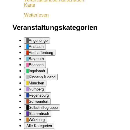
Wuf
Karte
Queeres
Weiterlesen
Zentrum
Veranstaltungskategorien
Angehörige
Ansbach
Aschaffenburg
Bayreuth
Erlangen
Ingolstadt
Kinder-&Jugend
München
Nürnberg
Regensburg
Schweinfurt
Selbsthilfegruppe
Stammtisch
Würzburg
Alle Kategorien