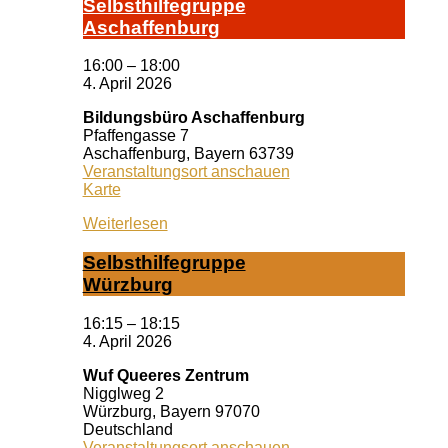
Selbst­hil­fe­grup­pe
A­schaf­fen­burg
16:00
–
18:00
4. April 2026
Bildungsbüro Aschaffenburg
Pfaffengasse 7
Aschaffenburg
,
Bayern
63739
Veranstaltungsort anschauen
Bildungsbüro
Karte
Aschaffenburg
Weiterlesen
Selbst­hil­fe­grup­pe
Würz­burg
16:15
–
18:15
4. April 2026
Wuf Queeres Zentrum
Nigglweg 2
Würzburg
,
Bayern
97070
Deutschland
Veranstaltungsort anschauen