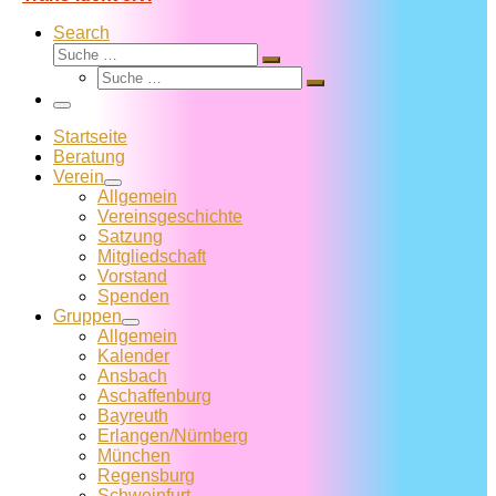
Search
Suche
Suche
Suche
…
Suche
…
Menü
Startseite
Beratung
Verein
Allgemein
Vereins­geschichte
Satzung
Mitglied­schaft
Vorstand
Spenden
Gruppen
Allgemein
Kalender
Ansbach
Aschaffenburg
Bayreuth
Erlangen/Nürnberg
München
Regensburg
Schweinfurt