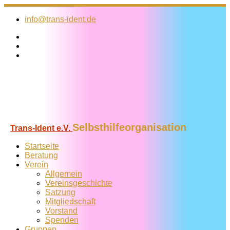
Zum
Inhalt
info@trans-ident.de
springen
Selbsthilfeorganisation
Trans-Ident e.V.
Startseite
Beratung
Verein
Allgemein
Vereins­geschichte
Satzung
Mitglied­schaft
Vorstand
Spenden
Gruppen