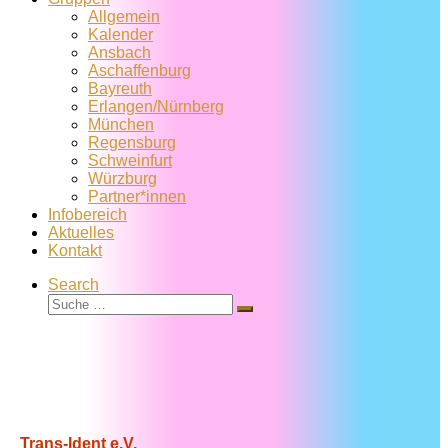
Allgemein
Kalender
Ansbach
Aschaffenburg
Bayreuth
Erlangen/Nürnberg
München
Regensburg
Schweinfurt
Würzburg
Partner*innen
Infobereich
Aktuelles
Kontakt
Search
Suche
Suche
…
Trans-Ident e.V.