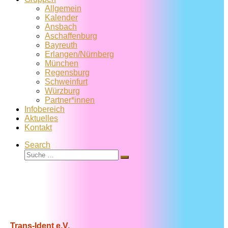
Allgemein
Kalender
Ansbach
Aschaffenburg
Bayreuth
Erlangen/Nürnberg
München
Regensburg
Schweinfurt
Würzburg
Partner*innen
Infobereich
Aktuelles
Kontakt
Search
Suche
Suche
…
Trans-Ident e.V.