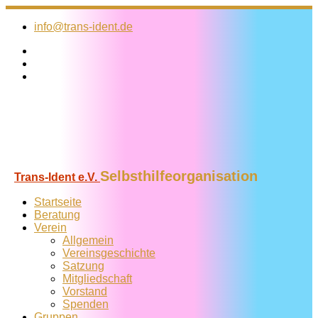
Zum
Inhalt
info@trans-ident.de
springen
Selbsthilfeorganisation
Trans-Ident e.V.
Startseite
Beratung
Verein
Allgemein
Vereins­geschichte
Satzung
Mitglied­schaft
Vorstand
Spenden
Gruppen