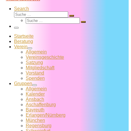
Search
Suche
Suche
Suche
…
Suche
…
Menü
Startseite
Beratung
Verein
Allgemein
Vereins­geschichte
Satzung
Mitglied­schaft
Vorstand
Spenden
Gruppen
Allgemein
Kalender
Ansbach
Aschaffenburg
Bayreuth
Erlangen/Nürnberg
München
Regensburg
Schweinfurt