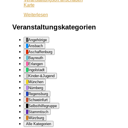
Wuf
Karte
Queeres
Weiterlesen
Zentrum
Veranstaltungskategorien
Angehörige
Ansbach
Aschaffenburg
Bayreuth
Erlangen
Ingolstadt
Kinder-&Jugend
München
Nürnberg
Regensburg
Schweinfurt
Selbsthilfegruppe
Stammtisch
Würzburg
Alle Kategorien