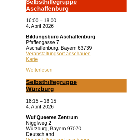
Selbst­hil­fe­grup­pe
A­schaf­fen­burg
16:00
–
18:00
4. April 2026
Bildungsbüro Aschaffenburg
Pfaffengasse 7
Aschaffenburg
,
Bayern
63739
Veranstaltungsort anschauen
Bildungsbüro
Karte
Aschaffenburg
Weiterlesen
Selbst­hil­fe­grup­pe
Würz­burg
16:15
–
18:15
4. April 2026
Wuf Queeres Zentrum
Nigglweg 2
Würzburg
,
Bayern
97070
Deutschland
Veranstaltungsort anschauen