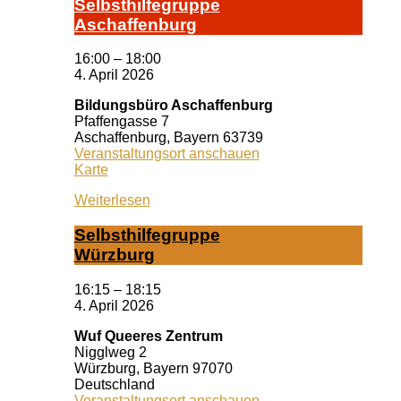
Selbst­hil­fe­grup­pe
A­schaf­fen­burg
16:00
–
18:00
4. April 2026
Bildungsbüro Aschaffenburg
Pfaffengasse 7
Aschaffenburg
,
Bayern
63739
Veranstaltungsort anschauen
Bildungsbüro
Karte
Aschaffenburg
Weiterlesen
Selbst­hil­fe­grup­pe
Würz­burg
16:15
–
18:15
4. April 2026
Wuf Queeres Zentrum
Nigglweg 2
Würzburg
,
Bayern
97070
Deutschland
Veranstaltungsort anschauen