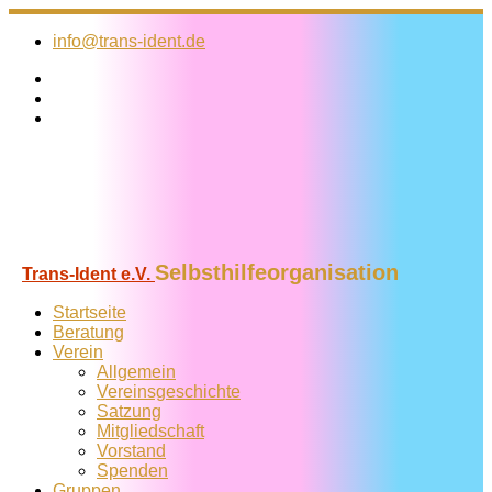
Zum
Inhalt
info@trans-ident.de
springen
Selbsthilfeorganisation
Trans-Ident e.V.
Startseite
Beratung
Verein
Allgemein
Vereins­geschichte
Satzung
Mitglied­schaft
Vorstand
Spenden
Gruppen