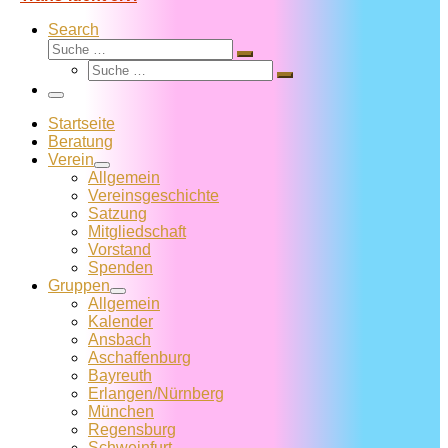
Search
Suche
Suche
Suche
…
Suche
…
Menü
Startseite
Beratung
Verein
Allgemein
Vereins­geschichte
Satzung
Mitglied­schaft
Vorstand
Spenden
Gruppen
Allgemein
Kalender
Ansbach
Aschaffenburg
Bayreuth
Erlangen/Nürnberg
München
Regensburg
Schweinfurt