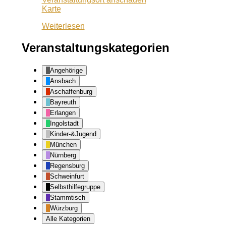
Wuf
Karte
Queeres
Weiterlesen
Zentrum
Veranstaltungskategorien
Angehörige
Ansbach
Aschaffenburg
Bayreuth
Erlangen
Ingolstadt
Kinder-&Jugend
München
Nürnberg
Regensburg
Schweinfurt
Selbsthilfegruppe
Stammtisch
Würzburg
Alle Kategorien