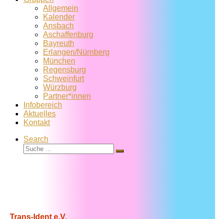
Allgemein
Kalender
Ansbach
Aschaffenburg
Bayreuth
Erlangen/Nürnberg
München
Regensburg
Schweinfurt
Würzburg
Partner*innen
Infobereich
Aktuelles
Kontakt
Search
Suche
Suche
…
Trans-Ident e.V.