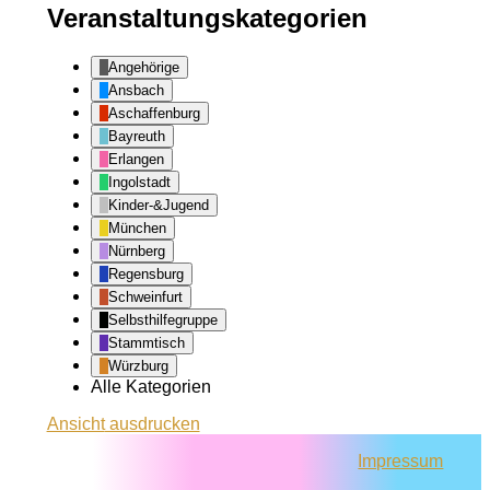
Veranstaltungskategorien
Angehörige
Ansbach
Aschaffenburg
Bayreuth
Erlangen
Ingolstadt
Kinder-&Jugend
München
Nürnberg
Regensburg
Schweinfurt
Selbsthilfegruppe
Stammtisch
Würzburg
Alle Kategorien
Ansicht
ausdrucken
Impressum