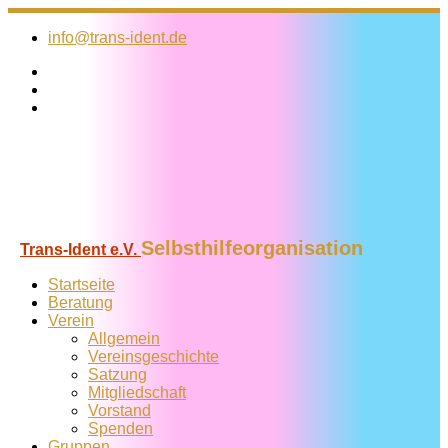
Zum
Inhalt
info@trans-ident.de
springen
Selbsthilfeorganisation
Trans-Ident e.V.
Startseite
Beratung
Verein
Allgemein
Vereins­geschichte
Satzung
Mitglied­schaft
Vorstand
Spenden
Gruppen