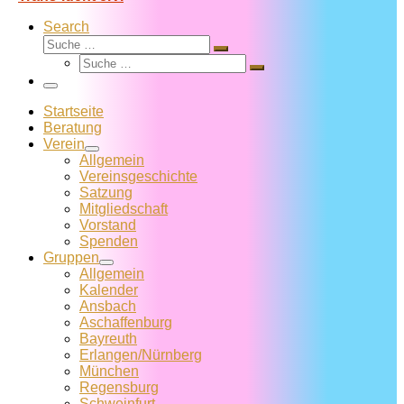
Search
Suche
Suche
Suche
…
Suche
…
Menü
Startseite
Beratung
Verein
Allgemein
Vereins­geschichte
Satzung
Mitglied­schaft
Vorstand
Spenden
Gruppen
Allgemein
Kalender
Ansbach
Aschaffenburg
Bayreuth
Erlangen/Nürnberg
München
Regensburg
Schweinfurt