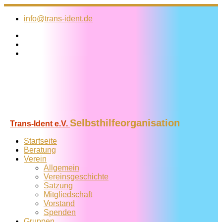
Zum
Inhalt
info@trans-ident.de
springen
Selbsthilfeorganisation
Trans-Ident e.V.
Startseite
Beratung
Verein
Allgemein
Vereins­geschichte
Satzung
Mitglied­schaft
Vorstand
Spenden
Gruppen