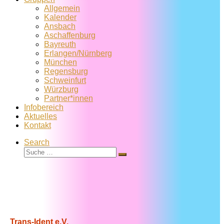
Allgemein
Kalender
Ansbach
Aschaffenburg
Bayreuth
Erlangen/Nürnberg
München
Regensburg
Schweinfurt
Würzburg
Partner*innen
Infobereich
Aktuelles
Kontakt
Search
Suche
Suche
…
Trans-Ident e.V.