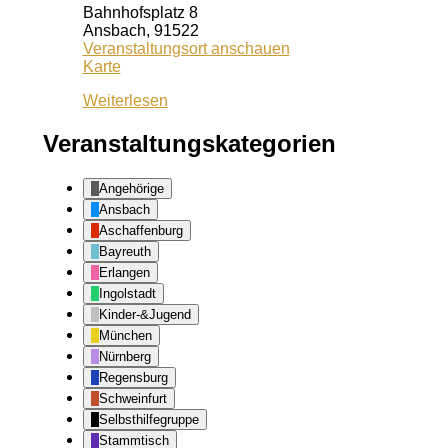
Bahnhofsplatz 8
Ansbach
,
91522
Veranstaltungsort anschauen
Kiss
Karte
Ansbach
Weiterlesen
Veranstaltungskategorien
Angehörige
Ansbach
Aschaffenburg
Bayreuth
Erlangen
Ingolstadt
Kinder-&Jugend
München
Nürnberg
Regensburg
Schweinfurt
Selbsthilfegruppe
Stammtisch