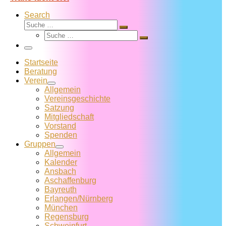
Search
Suche
Suche
Suche
…
Suche
…
Menü
Startseite
Beratung
Verein
Allgemein
Vereins­geschichte
Satzung
Mitglied­schaft
Vorstand
Spenden
Gruppen
Allgemein
Kalender
Ansbach
Aschaffenburg
Bayreuth
Erlangen/Nürnberg
München
Regensburg
Schweinfurt