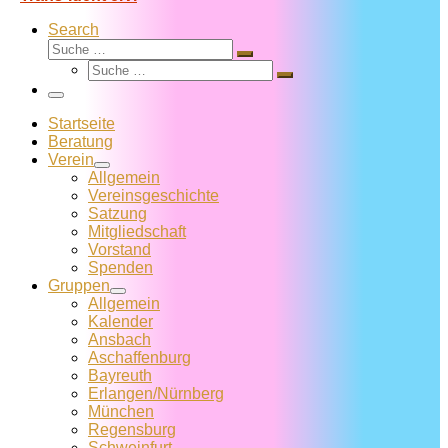
Search
Suche
Suche
Suche
…
Suche
…
Menü
Startseite
Beratung
Verein
Allgemein
Vereins­geschichte
Satzung
Mitglied­schaft
Vorstand
Spenden
Gruppen
Allgemein
Kalender
Ansbach
Aschaffenburg
Bayreuth
Erlangen/Nürnberg
München
Regensburg
Schweinfurt