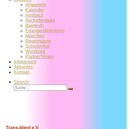
Allgemein
Kalender
Ansbach
Aschaffenburg
Bayreuth
Erlangen/Nürnberg
München
Regensburg
Schweinfurt
Würzburg
Partner*innen
Infobereich
Aktuelles
Kontakt
Search
Suche
Suche
…
Trans-Ident e.V.