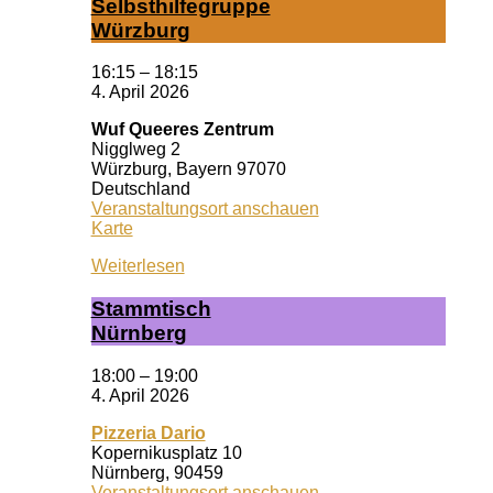
Selbst­hil­fe­grup­pe
Würz­burg
16:15
–
18:15
4. April 2026
Wuf Queeres Zentrum
Nigglweg 2
Würzburg
,
Bayern
97070
Deutschland
Veranstaltungsort anschauen
Wuf
Karte
Queeres
Weiterlesen
Zentrum
Stamm­tisch
Nürn­berg
18:00
–
19:00
4. April 2026
Pizzeria Dario
Kopernikusplatz 10
Nürnberg
,
90459
Veranstaltungsort anschauen