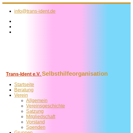
Zum
Inhalt
info@trans-ident.de
springen
Selbsthilfeorganisation
Trans-Ident e.V.
Startseite
Beratung
Verein
Allgemein
Vereins­geschichte
Satzung
Mitglied­schaft
Vorstand
Spenden
Gruppen