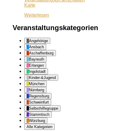
Pizzeria
Karte
Dario
Weiterlesen
Veranstaltungskategorien
Angehörige
Ansbach
Aschaffenburg
Bayreuth
Erlangen
Ingolstadt
Kinder-&Jugend
München
Nürnberg
Regensburg
Schweinfurt
Selbsthilfegruppe
Stammtisch
Würzburg
Alle Kategorien