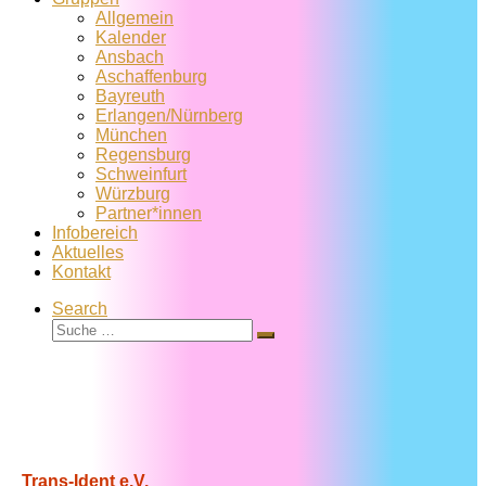
Allgemein
Kalender
Ansbach
Aschaffenburg
Bayreuth
Erlangen/Nürnberg
München
Regensburg
Schweinfurt
Würzburg
Partner*innen
Infobereich
Aktuelles
Kontakt
Search
Suche
Suche
…
Trans-Ident e.V.