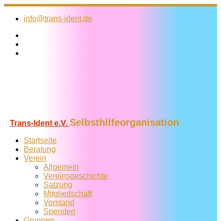
Zum
Inhalt
info@trans-ident.de
springen
Selbsthilfeorganisation
Trans-Ident e.V.
Startseite
Beratung
Verein
Allgemein
Vereins­geschichte
Satzung
Mitglied­schaft
Vorstand
Spenden
Gruppen