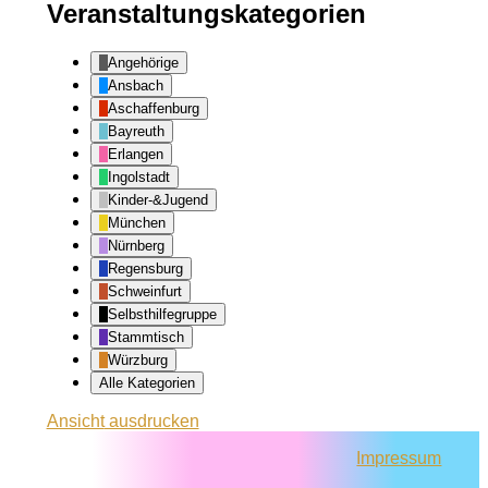
Veranstaltungskategorien
Angehörige
Ansbach
Aschaffenburg
Bayreuth
Erlangen
Ingolstadt
Kinder-&Jugend
München
Nürnberg
Regensburg
Schweinfurt
Selbsthilfegruppe
Stammtisch
Würzburg
Alle Kategorien
Ansicht
ausdrucken
Impressum