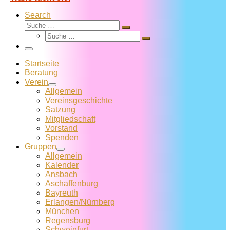
Search
Suche
Suche
Suche
…
Suche
…
Menü
Startseite
Beratung
Verein
Allgemein
Vereins­geschichte
Satzung
Mitglied­schaft
Vorstand
Spenden
Gruppen
Allgemein
Kalender
Ansbach
Aschaffenburg
Bayreuth
Erlangen/Nürnberg
München
Regensburg
Schweinfurt