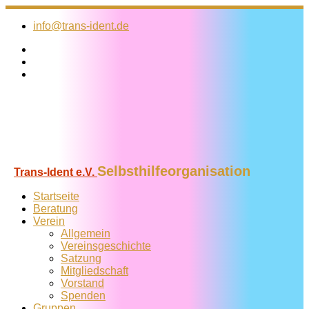
Zum
Inhalt
info@trans-ident.de
springen
Selbsthilfeorganisation
Trans-Ident e.V.
Startseite
Beratung
Verein
Allgemein
Vereins­geschichte
Satzung
Mitglied­schaft
Vorstand
Spenden
Gruppen