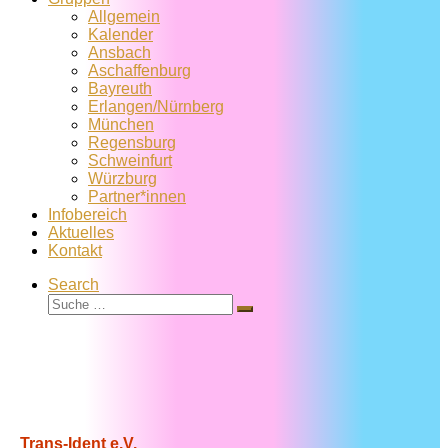
Allgemein
Kalender
Ansbach
Aschaffenburg
Bayreuth
Erlangen/Nürnberg
München
Regensburg
Schweinfurt
Würzburg
Partner*innen
Infobereich
Aktuelles
Kontakt
Search
Suche
Suche
…
Trans-Ident e.V.