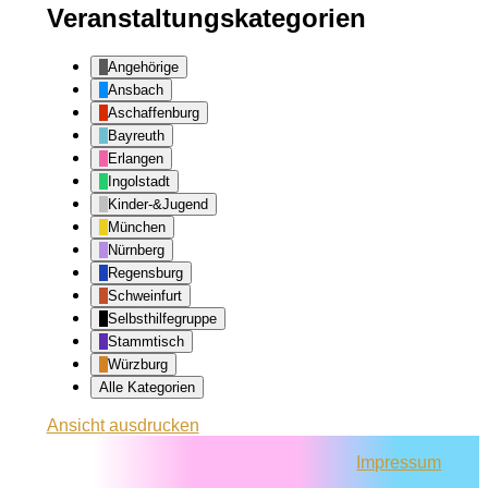
Veranstaltungskategorien
Angehörige
Ansbach
Aschaffenburg
Bayreuth
Erlangen
Ingolstadt
Kinder-&Jugend
München
Nürnberg
Regensburg
Schweinfurt
Selbsthilfegruppe
Stammtisch
Würzburg
Alle Kategorien
Ansicht
ausdrucken
Impressum