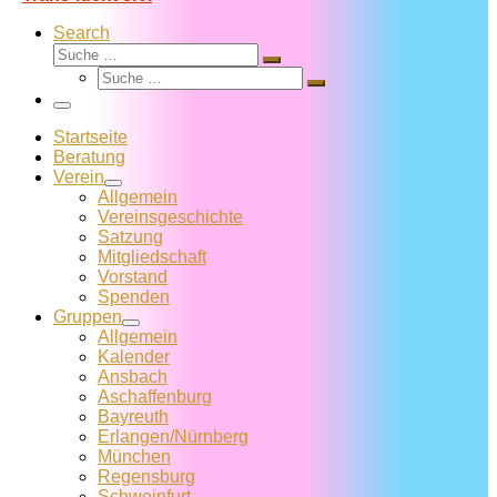
Search
Suche
Suche
Suche
…
Suche
…
Menü
Startseite
Beratung
Verein
Allgemein
Vereins­geschichte
Satzung
Mitglied­schaft
Vorstand
Spenden
Gruppen
Allgemein
Kalender
Ansbach
Aschaffenburg
Bayreuth
Erlangen/Nürnberg
München
Regensburg
Schweinfurt