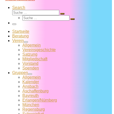
Search
Suche
Suche
Suche
…
Suche
…
Menü
Startseite
Beratung
Verein
Allgemein
Vereins­geschichte
Satzung
Mitglied­schaft
Vorstand
Spenden
Gruppen
Allgemein
Kalender
Ansbach
Aschaffenburg
Bayreuth
Erlangen/Nürnberg
München
Regensburg
Schweinfurt