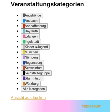
Veranstaltungskategorien
Angehörige
Ansbach
Aschaffenburg
Bayreuth
Erlangen
Ingolstadt
Kinder-&Jugend
München
Nürnberg
Regensburg
Schweinfurt
Selbsthilfegruppe
Stammtisch
Würzburg
Alle Kategorien
Ansicht
ausdrucken
Impressum