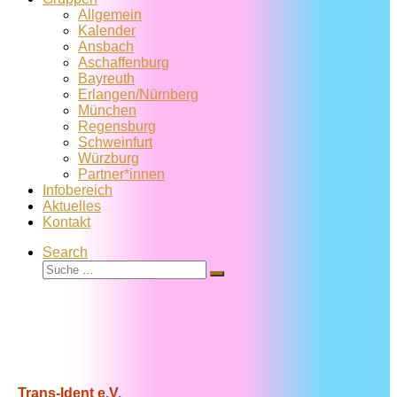
Allgemein
Kalender
Ansbach
Aschaffenburg
Bayreuth
Erlangen/Nürnberg
München
Regensburg
Schweinfurt
Würzburg
Partner*innen
Infobereich
Aktuelles
Kontakt
Search
Suche
Suche
…
Trans-Ident e.V.