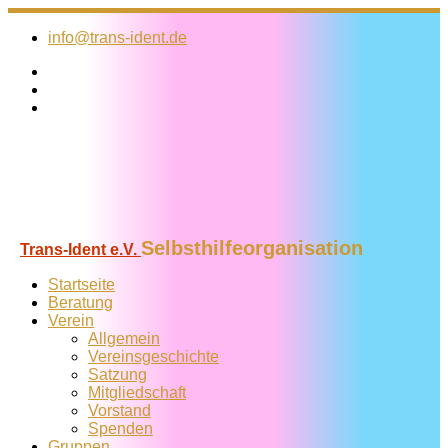
Zum
Inhalt
info@trans-ident.de
springen
Selbsthilfeorganisation
Trans-Ident e.V.
Startseite
Beratung
Verein
Allgemein
Vereins­geschichte
Satzung
Mitglied­schaft
Vorstand
Spenden
Gruppen