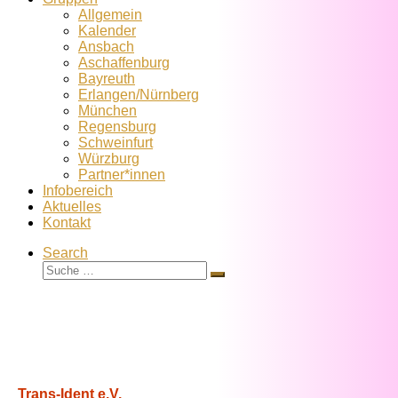
Allgemein
Kalender
Ansbach
Aschaffenburg
Bayreuth
Erlangen/Nürnberg
München
Regensburg
Schweinfurt
Würzburg
Partner*innen
Infobereich
Aktuelles
Kontakt
Search
Suche
Suche
…
Trans-Ident e.V.