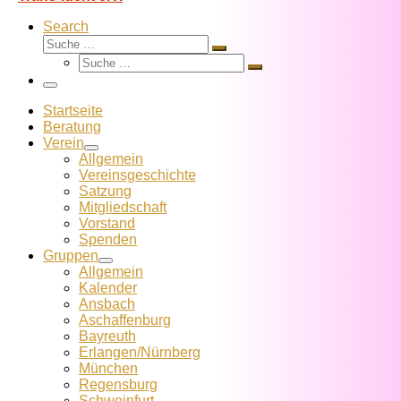
Search
Suche
Suche
Suche
…
Suche
…
Menü
Startseite
Beratung
Verein
Allgemein
Vereins­geschichte
Satzung
Mitglied­schaft
Vorstand
Spenden
Gruppen
Allgemein
Kalender
Ansbach
Aschaffenburg
Bayreuth
Erlangen/Nürnberg
München
Regensburg
Schweinfurt