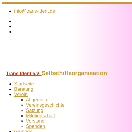
Zum
Inhalt
info@trans-ident.de
springen
Selbsthilfeorganisation
Trans-Ident e.V.
Startseite
Beratung
Verein
Allgemein
Vereins­geschichte
Satzung
Mitglied­schaft
Vorstand
Spenden
Gruppen