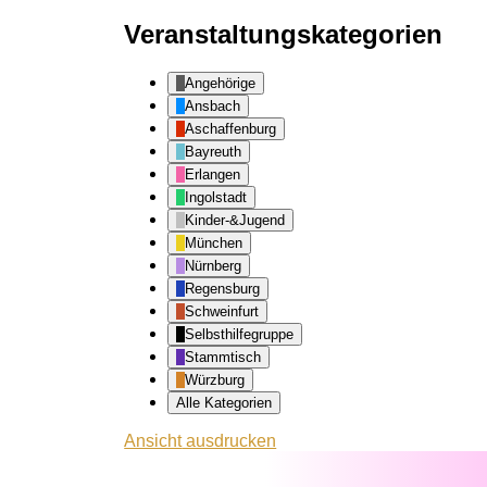
Veranstaltungskategorien
Angehörige
Ansbach
Aschaffenburg
Bayreuth
Erlangen
Ingolstadt
Kinder-&Jugend
München
Nürnberg
Regensburg
Schweinfurt
Selbsthilfegruppe
Stammtisch
Würzburg
Alle Kategorien
Ansicht
ausdrucken