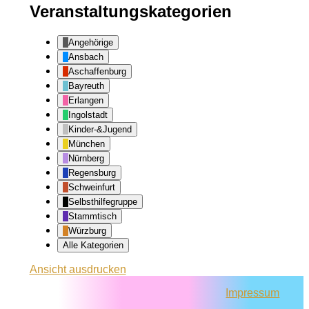
Veranstaltungskategorien
Angehörige
Ansbach
Aschaffenburg
Bayreuth
Erlangen
Ingolstadt
Kinder-&Jugend
München
Nürnberg
Regensburg
Schweinfurt
Selbsthilfegruppe
Stammtisch
Würzburg
Alle Kategorien
Ansicht
ausdrucken
Impressum