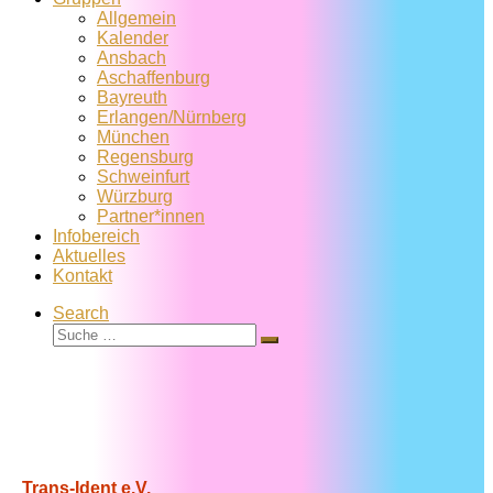
Allgemein
Kalender
Ansbach
Aschaffenburg
Bayreuth
Erlangen/Nürnberg
München
Regensburg
Schweinfurt
Würzburg
Partner*innen
Infobereich
Aktuelles
Kontakt
Search
Suche
Suche
…
Trans-Ident e.V.