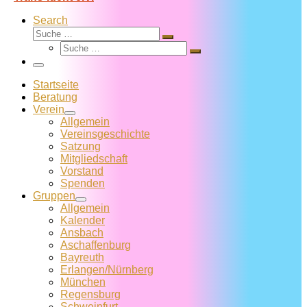
Search
Suche
Suche
Suche
…
Suche
…
Menü
Startseite
Beratung
Verein
Allgemein
Vereins­geschichte
Satzung
Mitglied­schaft
Vorstand
Spenden
Gruppen
Allgemein
Kalender
Ansbach
Aschaffenburg
Bayreuth
Erlangen/Nürnberg
München
Regensburg
Schweinfurt