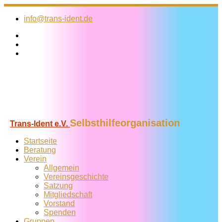
Zum
Inhalt
info@trans-ident.de
springen
Selbsthilfeorganisation
Trans-Ident e.V.
Startseite
Beratung
Verein
Allgemein
Vereins­geschichte
Satzung
Mitglied­schaft
Vorstand
Spenden
Gruppen