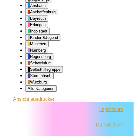
Ansbach
Aschaffenburg
Bayreuth
Erlangen
Ingolstadt
Kinder-&Jugend
München
Nürnberg
Regensburg
Schweinfurt
Selbsthilfegruppe
Stammtisch
Würzburg
Alle Kategorien
Ansicht
ausdrucken
Impressum
Datenschutz