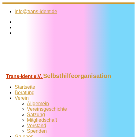
Zum
Inhalt
info@trans-ident.de
springen
Selbsthilfeorganisation
Trans-Ident e.V.
Startseite
Beratung
Verein
Allgemein
Vereins­geschichte
Satzung
Mitglied­schaft
Vorstand
Spenden
Gruppen