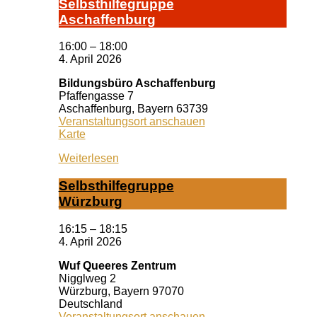
Selbst­hil­fe­grup­pe
A­schaf­fen­burg
16:00
–
18:00
4. April 2026
Bildungsbüro Aschaffenburg
Pfaffengasse 7
Aschaffenburg
,
Bayern
63739
Veranstaltungsort anschauen
Bildungsbüro
Karte
Aschaffenburg
Weiterlesen
Selbst­hil­fe­grup­pe
Würz­burg
16:15
–
18:15
4. April 2026
Wuf Queeres Zentrum
Nigglweg 2
Würzburg
,
Bayern
97070
Deutschland
Veranstaltungsort anschauen