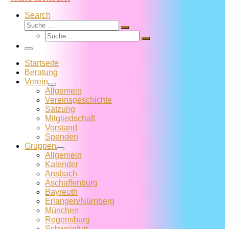
Search
Suche
Suche
Suche
…
Suche
…
Menü
Startseite
Beratung
Verein
Allgemein
Vereins­geschichte
Satzung
Mitglied­schaft
Vorstand
Spenden
Gruppen
Allgemein
Kalender
Ansbach
Aschaffenburg
Bayreuth
Erlangen/Nürnberg
München
Regensburg
Schweinfurt