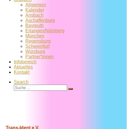
Allgemein
Kalender
Ansbach
Aschaffenburg
Bayreuth
Erlangen/Nürnberg
München
Regensburg
Schweinfurt
Würzburg
Partner*innen
Infobereich
Aktuelles
Kontakt
Search
Suche
Suche
…
Trans-Ident e.V.