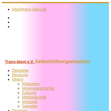
Zum
Inhalt
info@trans-ident.de
springen
Selbsthilfeorganisation
Trans-Ident e.V.
Startseite
Beratung
Verein
Allgemein
Vereins­geschichte
Satzung
Mitglied­schaft
Vorstand
Spenden
Gruppen