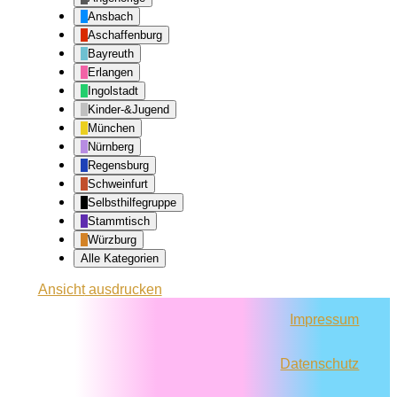
Ansbach
Aschaffenburg
Bayreuth
Erlangen
Ingolstadt
Kinder-&Jugend
München
Nürnberg
Regensburg
Schweinfurt
Selbsthilfegruppe
Stammtisch
Würzburg
Alle Kategorien
Ansicht
ausdrucken
Impressum
Datenschutz