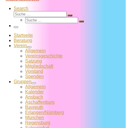
Search
Suche
Suche
Suche
…
Suche
…
Menü
Startseite
Beratung
Verein
Allgemein
Vereins­geschichte
Satzung
Mitglied­schaft
Vorstand
Spenden
Gruppen
Allgemein
Kalender
Ansbach
Aschaffenburg
Bayreuth
Erlangen/Nürnberg
München
Regensburg
Schweinfurt