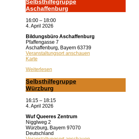
Selbst­hil­fe­grup­pe
A­schaf­fen­burg
16:00
–
18:00
4. April 2026
Bildungsbüro Aschaffenburg
Pfaffengasse 7
Aschaffenburg
,
Bayern
63739
Veranstaltungsort anschauen
Bildungsbüro
Karte
Aschaffenburg
Weiterlesen
Selbst­hil­fe­grup­pe
Würz­burg
16:15
–
18:15
4. April 2026
Wuf Queeres Zentrum
Nigglweg 2
Würzburg
,
Bayern
97070
Deutschland
Veranstaltungsort anschauen