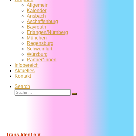
Allgemein
Kalender
Ansbach
Aschaffenburg
Bayreuth
Erlangen/Nürnberg
München
Regensburg
Schweinfurt
Würzburg
Partner*innen
Infobereich
Aktuelles
Kontakt
Search
Suche
Suche
…
Trans-Ident e.V.