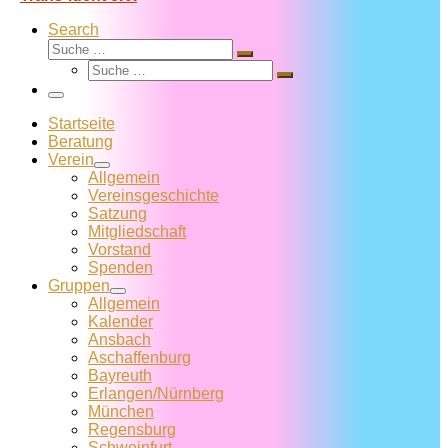
Search
Suche
Suche
Suche
…
Suche
…
Menü
Startseite
Beratung
Verein
Allgemein
Vereins­geschichte
Satzung
Mitglied­schaft
Vorstand
Spenden
Gruppen
Allgemein
Kalender
Ansbach
Aschaffenburg
Bayreuth
Erlangen/Nürnberg
München
Regensburg
Schweinfurt