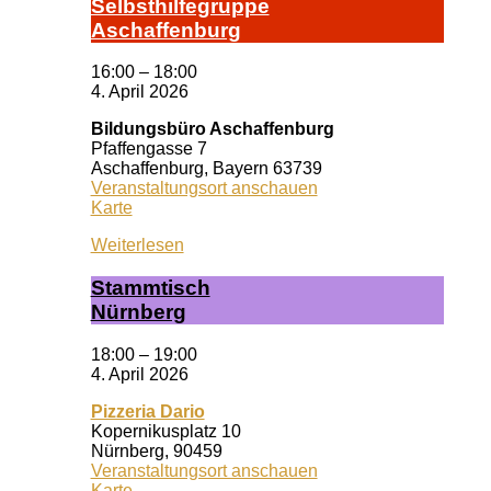
Selbst­hil­fe­grup­pe
A­schaf­fen­burg
16:00
–
18:00
4. April 2026
Bildungsbüro Aschaffenburg
Pfaffengasse 7
Aschaffenburg
,
Bayern
63739
Veranstaltungsort anschauen
Bildungsbüro
Karte
Aschaffenburg
Weiterlesen
Stamm­tisch
Nürn­berg
18:00
–
19:00
4. April 2026
Pizzeria Dario
Kopernikusplatz 10
Nürnberg
,
90459
Veranstaltungsort anschauen
Pizzeria
Karte