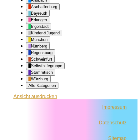
Ansbach
Aschaffenburg
Bayreuth
Erlangen
Ingolstadt
Kinder-&Jugend
München
Nürnberg
Regensburg
Schweinfurt
Selbsthilfegruppe
Stammtisch
Würzburg
Alle Kategorien
Ansicht
ausdrucken
Impressum
Datenschutz
Sitemap