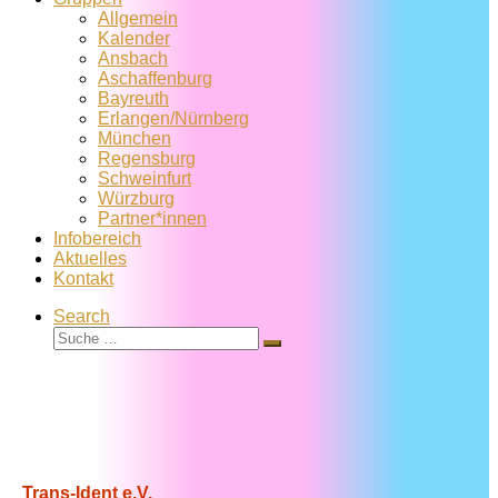
Allgemein
Kalender
Ansbach
Aschaffenburg
Bayreuth
Erlangen/Nürnberg
München
Regensburg
Schweinfurt
Würzburg
Partner*innen
Infobereich
Aktuelles
Kontakt
Search
Suche
Suche
…
Trans-Ident e.V.