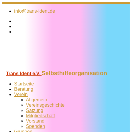
Zum
Inhalt
info@trans-ident.de
springen
Selbsthilfeorganisation
Trans-Ident e.V.
Startseite
Beratung
Verein
Allgemein
Vereins­geschichte
Satzung
Mitglied­schaft
Vorstand
Spenden
Gruppen