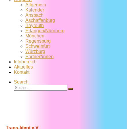
Allgemein
Kalender
Ansbach
Aschaffenburg
Bayreuth
Erlangen/Nürnberg
München
Regensburg
Schweinfurt
Würzburg
Partner*innen
Infobereich
Aktuelles
Kontakt
Search
Suche
Suche
…
Trans-Ident e.V.