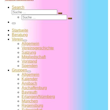
Search
Suche
Suche
Suche
…
Suche
…
Menü
Startseite
Beratung
Verein
Allgemein
Vereins­geschichte
Satzung
Mitglied­schaft
Vorstand
Spenden
Gruppen
Allgemein
Kalender
Ansbach
Aschaffenburg
Bayreuth
Erlangen/Nürnberg
München
Regensburg
Schweinfurt