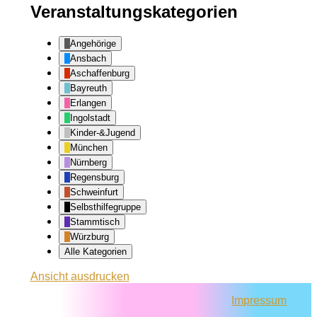
Veranstaltungskategorien
Angehörige
Ansbach
Aschaffenburg
Bayreuth
Erlangen
Ingolstadt
Kinder-&Jugend
München
Nürnberg
Regensburg
Schweinfurt
Selbsthilfegruppe
Stammtisch
Würzburg
Alle Kategorien
Ansicht
ausdrucken
Impressum