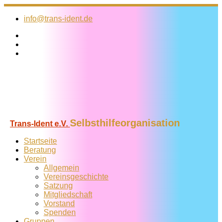
Zum
Inhalt
info@trans-ident.de
springen
Selbsthilfeorganisation
Trans-Ident e.V.
Startseite
Beratung
Verein
Allgemein
Vereins­geschichte
Satzung
Mitglied­schaft
Vorstand
Spenden
Gruppen