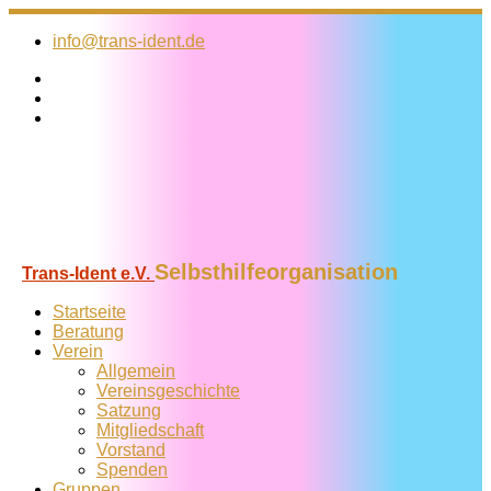
Zum
Inhalt
info@trans-ident.de
springen
Selbsthilfeorganisation
Trans-Ident e.V.
Startseite
Beratung
Verein
Allgemein
Vereins­geschichte
Satzung
Mitglied­schaft
Vorstand
Spenden
Gruppen