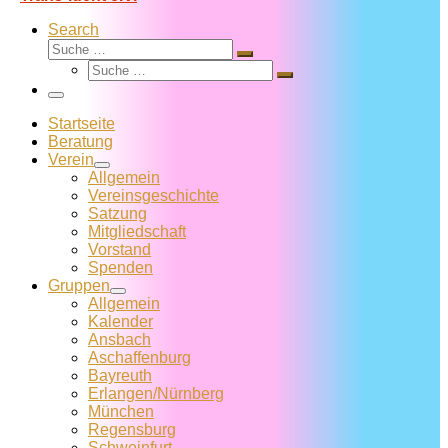
Search
Suche
Suche
Suche
…
Suche
…
Menü
Startseite
Beratung
Verein
Allgemein
Vereins­geschichte
Satzung
Mitglied­schaft
Vorstand
Spenden
Gruppen
Allgemein
Kalender
Ansbach
Aschaffenburg
Bayreuth
Erlangen/Nürnberg
München
Regensburg
Schweinfurt