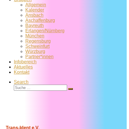
Allgemein
Kalender
Ansbach
Aschaffenburg
Bayreuth
Erlangen/Nürnberg
München
Regensburg
Schweinfurt
Würzburg
Partner*innen
Infobereich
Aktuelles
Kontakt
Search
Suche
Suche
…
Trans-Ident e.V.