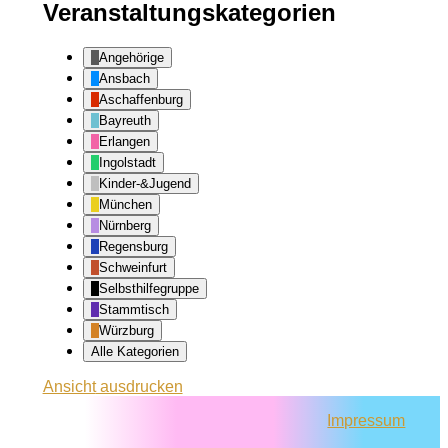
Veranstaltungskategorien
Angehörige
Ansbach
Aschaffenburg
Bayreuth
Erlangen
Ingolstadt
Kinder-&Jugend
München
Nürnberg
Regensburg
Schweinfurt
Selbsthilfegruppe
Stammtisch
Würzburg
Alle Kategorien
Ansicht
ausdrucken
Impressum