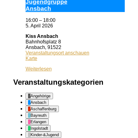
Ju­gend­grup­pe
Ans­bach
16:00
–
18:00
5. April 2026
Kiss Ansbach
Bahnhofsplatz 8
Ansbach
,
91522
Veranstaltungsort anschauen
Kiss
Karte
Ansbach
Weiterlesen
Veranstaltungskategorien
Angehörige
Ansbach
Aschaffenburg
Bayreuth
Erlangen
Ingolstadt
Kinder-&Jugend