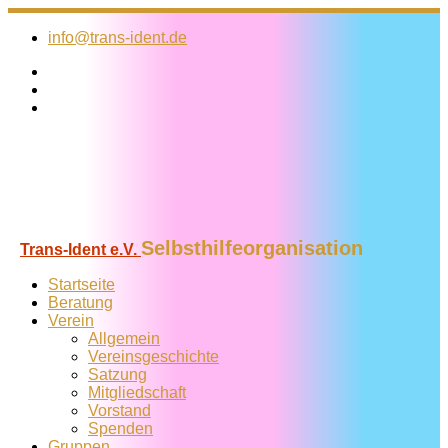
Zum
Inhalt
info@trans-ident.de
springen
Selbsthilfeorganisation
Trans-Ident e.V.
Startseite
Beratung
Verein
Allgemein
Vereins­geschichte
Satzung
Mitglied­schaft
Vorstand
Spenden
Gruppen