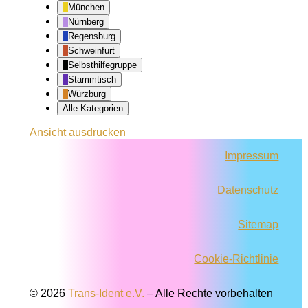
München
Nürnberg
Regensburg
Schweinfurt
Selbsthilfegruppe
Stammtisch
Würzburg
Alle Kategorien
Ansicht
ausdrucken
Impressum
Datenschutz
Sitemap
Cookie-Richtlinie
© 2026
Trans-Ident e.V.
–
Alle Rechte vorbehalten