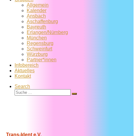
Allgemein
Kalender
Ansbach
Aschaffenburg
Bayreuth
Erlangen/Nürnberg
München
Regensburg
Schweinfurt
Würzburg
Partner*innen
Infobereich
Aktuelles
Kontakt
Search
Suche
Suche
…
Trans-Ident e.V.