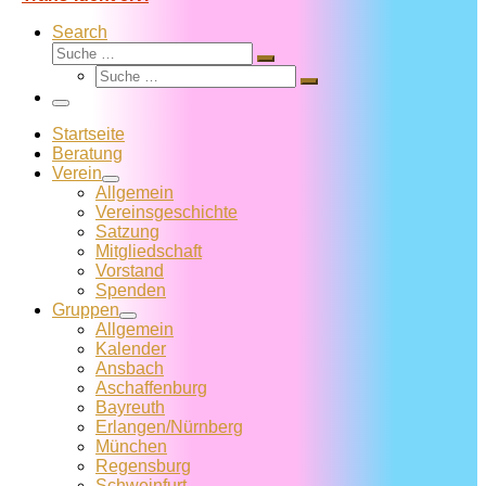
Search
Suche
Suche
Suche
…
Suche
…
Menü
Startseite
Beratung
Verein
Allgemein
Vereins­geschichte
Satzung
Mitglied­schaft
Vorstand
Spenden
Gruppen
Allgemein
Kalender
Ansbach
Aschaffenburg
Bayreuth
Erlangen/Nürnberg
München
Regensburg
Schweinfurt