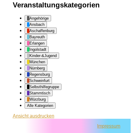
Veranstaltungskategorien
Angehörige
Ansbach
Aschaffenburg
Bayreuth
Erlangen
Ingolstadt
Kinder-&Jugend
München
Nürnberg
Regensburg
Schweinfurt
Selbsthilfegruppe
Stammtisch
Würzburg
Alle Kategorien
Ansicht
ausdrucken
Impressum