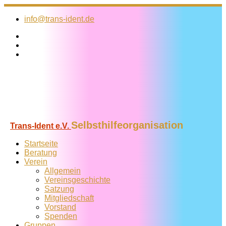
Zum
Inhalt
info@trans-ident.de
springen
Selbsthilfeorganisation
Trans-Ident e.V.
Startseite
Beratung
Verein
Allgemein
Vereins­geschichte
Satzung
Mitglied­schaft
Vorstand
Spenden
Gruppen