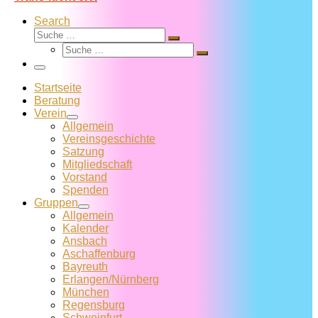
Search
Suche
Suche
Suche
…
Suche
…
Menü
Startseite
Beratung
Verein
Allgemein
Vereins­geschichte
Satzung
Mitglied­schaft
Vorstand
Spenden
Gruppen
Allgemein
Kalender
Ansbach
Aschaffenburg
Bayreuth
Erlangen/Nürnberg
München
Regensburg
Schweinfurt