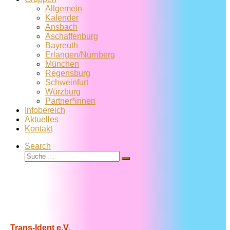
Allgemein
Kalender
Ansbach
Aschaffenburg
Bayreuth
Erlangen/Nürnberg
München
Regensburg
Schweinfurt
Würzburg
Partner*innen
Infobereich
Aktuelles
Kontakt
Search
Suche
Suche
…
Trans-Ident e.V.