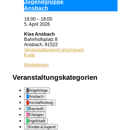
Ju­gend­grup­pe
Ans­bach
16:00
–
18:00
5. April 2026
Kiss Ansbach
Bahnhofsplatz 8
Ansbach
,
91522
Veranstaltungsort anschauen
Kiss
Karte
Ansbach
Weiterlesen
Veranstaltungskategorien
Angehörige
Ansbach
Aschaffenburg
Bayreuth
Erlangen
Ingolstadt
Kinder-&Jugend