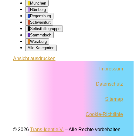
München
Nürnberg
Regensburg
Schweinfurt
Selbsthilfegruppe
Stammtisch
Würzburg
Alle Kategorien
Ansicht
ausdrucken
Impressum
Datenschutz
Sitemap
Cookie-Richtlinie
© 2026
Trans-Ident e.V.
–
Alle Rechte vorbehalten