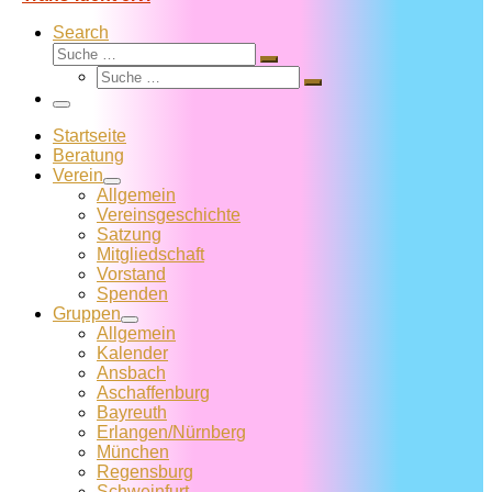
Search
Suche
Suche
Suche
…
Suche
…
Menü
Startseite
Beratung
Verein
Allgemein
Vereins­geschichte
Satzung
Mitglied­schaft
Vorstand
Spenden
Gruppen
Allgemein
Kalender
Ansbach
Aschaffenburg
Bayreuth
Erlangen/Nürnberg
München
Regensburg
Schweinfurt