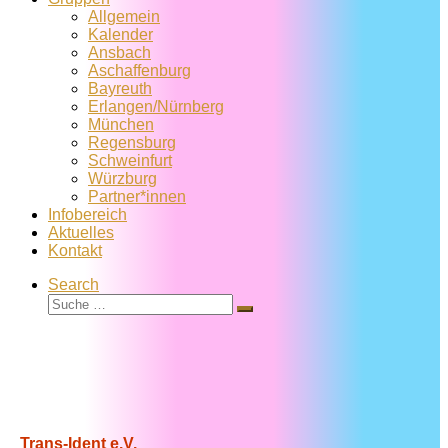
Allgemein
Kalender
Ansbach
Aschaffenburg
Bayreuth
Erlangen/Nürnberg
München
Regensburg
Schweinfurt
Würzburg
Partner*innen
Infobereich
Aktuelles
Kontakt
Search
Suche
Suche
…
Trans-Ident e.V.