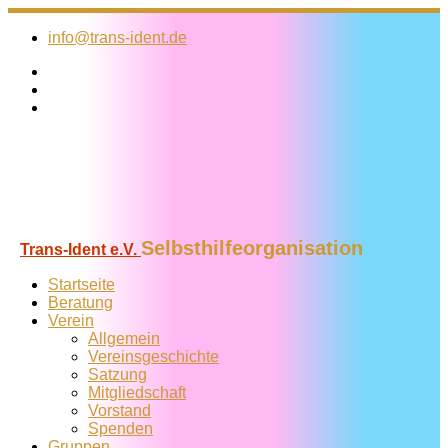
Zum
Inhalt
info@trans-ident.de
springen
Selbsthilfeorganisation
Trans-Ident e.V.
Startseite
Beratung
Verein
Allgemein
Vereins­geschichte
Satzung
Mitglied­schaft
Vorstand
Spenden
Gruppen