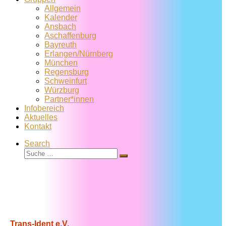
Allgemein
Kalender
Ansbach
Aschaffenburg
Bayreuth
Erlangen/Nürnberg
München
Regensburg
Schweinfurt
Würzburg
Partner*innen
Infobereich
Aktuelles
Kontakt
Search
Suche
Suche
…
Trans-Ident e.V.