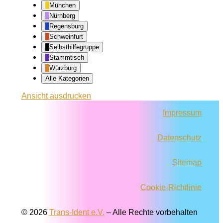
München
Nürnberg
Regensburg
Schweinfurt
Selbsthilfegruppe
Stammtisch
Würzburg
Alle Kategorien
Ansicht
ausdrucken
Impressum
Datenschutz
Sitemap
Cookie-Richtlinie
© 2026
Trans-Ident e.V.
–
Alle Rechte vorbehalten