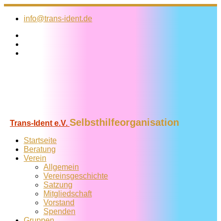
Zum
Inhalt
info@trans-ident.de
springen
Selbsthilfeorganisation
Trans-Ident e.V.
Startseite
Beratung
Verein
Allgemein
Vereins­geschichte
Satzung
Mitglied­schaft
Vorstand
Spenden
Gruppen