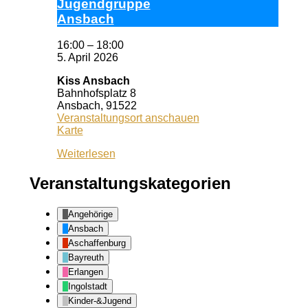
Ju­gend­grup­pe
Ans­bach
16:00
–
18:00
5. April 2026
Kiss Ansbach
Bahnhofsplatz 8
Ansbach
,
91522
Veranstaltungsort anschauen
Kiss
Karte
Ansbach
Weiterlesen
Veranstaltungskategorien
Angehörige
Ansbach
Aschaffenburg
Bayreuth
Erlangen
Ingolstadt
Kinder-&Jugend