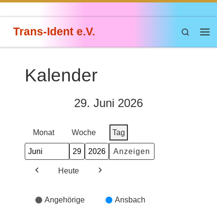
Zum Inhalt springen
Trans-Ident e.V.
Search
Me
Kalender
29. Juni 2026
Monat
Woche
Tag
Monat
Tag
Jahr
Heute
Zurück
Weiter
Veranstaltungskategorien
Angehörige
Ansbach