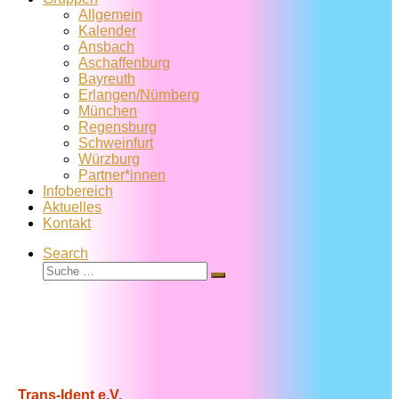
Allgemein
Kalender
Ansbach
Aschaffenburg
Bayreuth
Erlangen/Nürnberg
München
Regensburg
Schweinfurt
Würzburg
Partner*innen
Infobereich
Aktuelles
Kontakt
Search
Suche
Suche
…
Trans-Ident e.V.