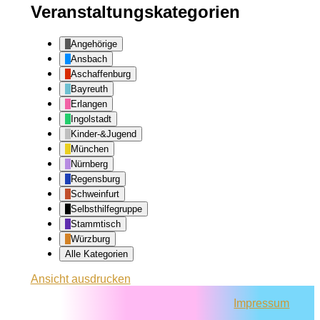
Veranstaltungskategorien
Angehörige
Ansbach
Aschaffenburg
Bayreuth
Erlangen
Ingolstadt
Kinder-&Jugend
München
Nürnberg
Regensburg
Schweinfurt
Selbsthilfegruppe
Stammtisch
Würzburg
Alle Kategorien
Ansicht
ausdrucken
Impressum