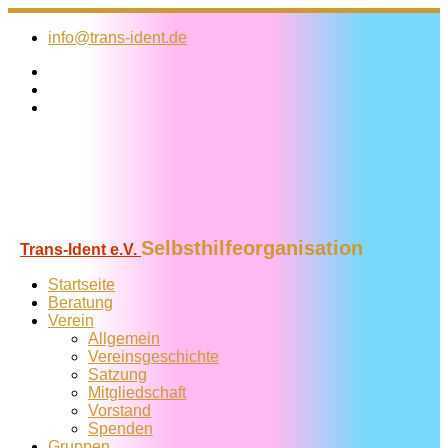
Zum
Inhalt
info@trans-ident.de
springen
Selbsthilfeorganisation
Trans-Ident e.V.
Startseite
Beratung
Verein
Allgemein
Vereins­geschichte
Satzung
Mitglied­schaft
Vorstand
Spenden
Gruppen