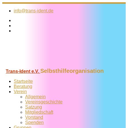
Zum
Inhalt
info@trans-ident.de
springen
Selbsthilfeorganisation
Trans-Ident e.V.
Startseite
Beratung
Verein
Allgemein
Vereins­geschichte
Satzung
Mitglied­schaft
Vorstand
Spenden
Gruppen