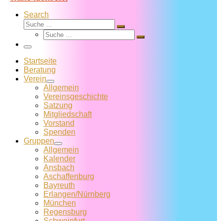
Search
Suche
Suche
Suche
…
Suche
…
Menü
Startseite
Beratung
Verein
Allgemein
Vereins­geschichte
Satzung
Mitglied­schaft
Vorstand
Spenden
Gruppen
Allgemein
Kalender
Ansbach
Aschaffenburg
Bayreuth
Erlangen/Nürnberg
München
Regensburg
Schweinfurt