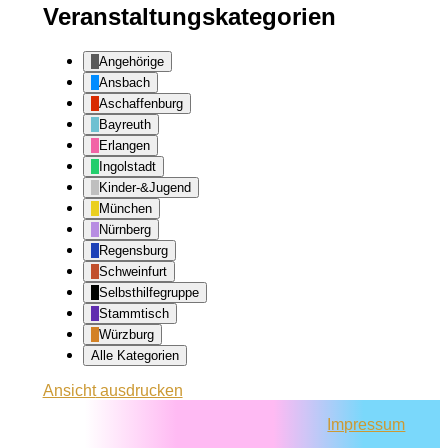
Veranstaltungskategorien
Angehörige
Ansbach
Aschaffenburg
Bayreuth
Erlangen
Ingolstadt
Kinder-&Jugend
München
Nürnberg
Regensburg
Schweinfurt
Selbsthilfegruppe
Stammtisch
Würzburg
Alle Kategorien
Ansicht
ausdrucken
Impressum