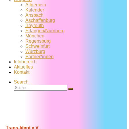
Allgemein
Kalender
Ansbach
Aschaffenburg
Bayreuth
Erlangen/Nürnberg
München
Regensburg
Schweinfurt
Würzburg
Partner*innen
Infobereich
Aktuelles
Kontakt
Search
Suche
Suche
…
Trans-Ident e.V.