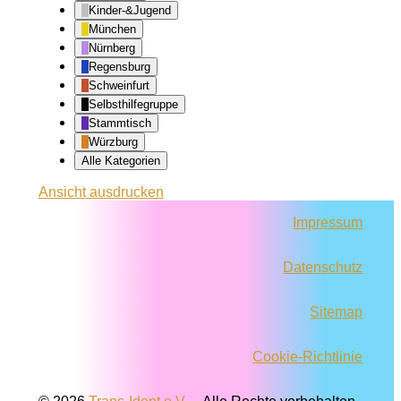
Kinder-&Jugend
München
Nürnberg
Regensburg
Schweinfurt
Selbsthilfegruppe
Stammtisch
Würzburg
Alle Kategorien
Ansicht
ausdrucken
Impressum
Datenschutz
Sitemap
Cookie-Richtlinie