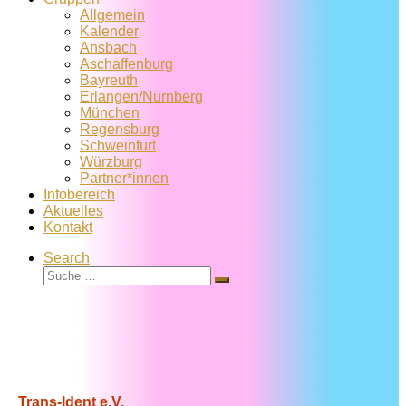
Allgemein
Kalender
Ansbach
Aschaffenburg
Bayreuth
Erlangen/Nürnberg
München
Regensburg
Schweinfurt
Würzburg
Partner*innen
Infobereich
Aktuelles
Kontakt
Search
Suche
Suche
…
Trans-Ident e.V.