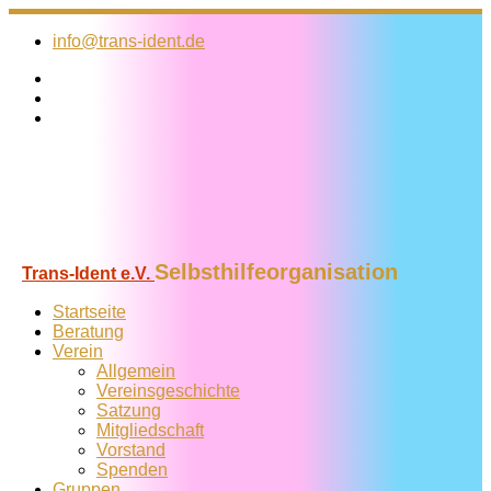
Zum
Inhalt
info@trans-ident.de
springen
Selbsthilfeorganisation
Trans-Ident e.V.
Startseite
Beratung
Verein
Allgemein
Vereins­geschichte
Satzung
Mitglied­schaft
Vorstand
Spenden
Gruppen