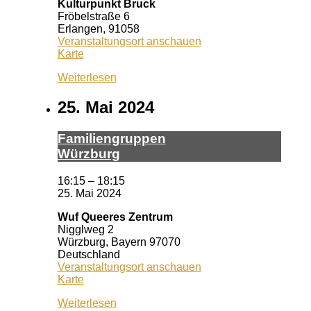
Kulturpunkt Bruck
Fröbelstraße 6
Erlangen
,
91058
Veranstaltungsort anschauen
Kulturpunkt
Karte
Bruck
Weiterlesen
25. Mai 2024
Fa­mi­li­en­grup­pen
Würz­burg
16:15
–
18:15
25. Mai 2024
Wuf Queeres Zentrum
Nigglweg 2
Würzburg
,
Bayern
97070
Deutschland
Veranstaltungsort anschauen
Wuf
Karte
Queeres
Weiterlesen
Zentrum