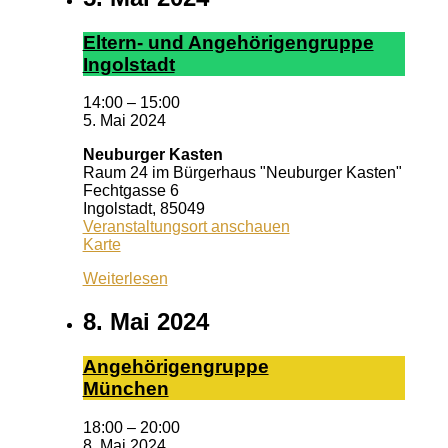
El­tern- und An­ge­hör­ig­en­grup­pe
In­gol­stadt
14:00
–
15:00
5. Mai 2024
Neuburger Kasten
Raum 24 im Bürgerhaus "Neuburger Kasten"
Fechtgasse 6
Ingolstadt
,
85049
Veranstaltungsort anschauen
Neuburger
Karte
Kasten
Weiterlesen
8. Mai 2024
An­ge­hö­ri­gen­grup­pe
Mün­chen
18:00
–
20:00
8. Mai 2024