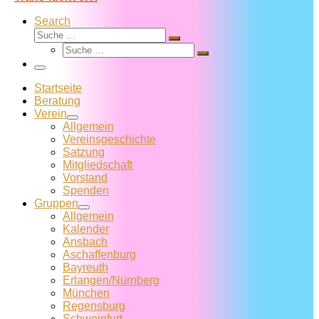
Search
Suche
Suche
Suche
…
Suche
…
Menü
Startseite
Beratung
Verein
Allgemein
Vereins­geschichte
Satzung
Mitglied­schaft
Vorstand
Spenden
Gruppen
Allgemein
Kalender
Ansbach
Aschaffenburg
Bayreuth
Erlangen/Nürnberg
München
Regensburg
Schweinfurt